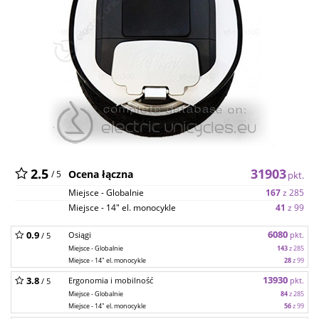
2.5
31903
Ocena łączna
/ 5
pkt.
Miejsce - Globalnie
167
z 285
Miejsce - 14" el. monocykle
41
z 99
6080
0.9
Osiągi
pkt.
/ 5
Miejsce - Globalnie
143
z 285
Miejsce - 14" el. monocykle
28
z 99
13930
3.8
Ergonomia i mobilność
pkt.
/ 5
Miejsce - Globalnie
84
z 285
Miejsce - 14" el. monocykle
56
z 99