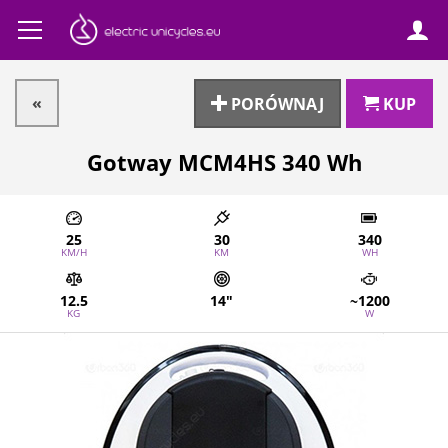
«
PORÓWNAJ
KUP
Gotway MCM4HS 340 Wh
25
30
340
KM/H
KM
WH
12.5
14"
~1200
KG
W