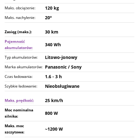
120 kg
Maks. obciążenie:
20°
Maks. nachylenie:
30 km
Zasięg (maks.):
Pojemność
340 Wh
akumulatorów:
Litowo-jonowy
Typ akumulatorów:
Panasonic / Sony
Marka akumulatorów:
1.6 - 3 h
Czas ładowania:
Nieobsługiwane
Szybkie ładowanie:
25 km/h
Maks. prędkość:
Moc nominalna
800 W
silnika:
Maks. moc
~1200 W
szczytowa: