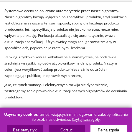
Systemowe oceny są obliczane automatycznie przez nasze algorytmy.
Nasze algorytmy bazują wyłącznie na specyfikacji produktu, stąd punktacja
jest obliczana zawsze w ten sam sposób, spójny dla każdego produktu i
producenta. Jeśli specyfikacja produktu nie jest kompletna, może mieć
wpływ na punktację. Punktacja aktualizuje się automatycznie, wraz z
aktualizacją specyfikacji.. Użytkownicy mogą zasugerować zmiany w
specyfikacjach, popierając je rzetelnymi śródłami..
Rankingi użytkowników są kalkulowane automatycznie, na podstawie
średniej z wszystkich głosów użytkowników na dany produkt. Naszym
celem jest weryfikować zakup produktu (niezależnie od źródła),
zapobiegając publikacji nieprawdziwych recenzji.
Jako, że rynek monocykli elektrycznych rozwija się dynamicznie,
zastrzegamy sobie prawo do aktualizacji naszych algorytmów do oceniania
produktów.
Używamy cookies
, umożliwiających m.in. logowanie, zakupy i zliczanie
ile osób nas odwiedza.
Czytaj szczegóły
.
PRZEWIŃ Z POWROTEM DO GÓRY
Bez statystyk
Odrzuć
Pełna zgoda