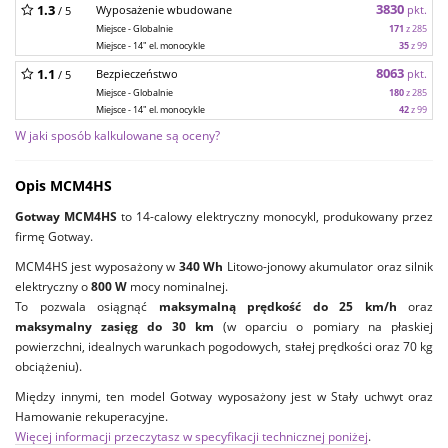
3830
1.3
Wyposażenie wbudowane
pkt.
/ 5
Miejsce - Globalnie
171
z 285
Miejsce - 14" el. monocykle
35
z 99
8063
1.1
Bezpieczeństwo
pkt.
/ 5
Miejsce - Globalnie
180
z 285
Miejsce - 14" el. monocykle
42
z 99
W jaki sposób kalkulowane są oceny?
Opis MCM4HS
Gotway MCM4HS
to 14-calowy elektryczny monocykl, produkowany przez
firmę Gotway.
MCM4HS jest wyposażony w
340 Wh
Litowo-jonowy akumulator oraz silnik
elektryczny o
800 W
mocy nominalnej.
To pozwala osiągnąć
maksymalną prędkość do 25 km/h
oraz
maksymalny zasięg do 30 km
(w oparciu o pomiary na płaskiej
powierzchni, idealnych warunkach pogodowych, stałej prędkości oraz 70 kg
obciążeniu).
Między innymi, ten model Gotway wyposażony jest w Stały uchwyt oraz
Hamowanie rekuperacyjne.
Więcej informacji przeczytasz w specyfikacji technicznej poniżej
.