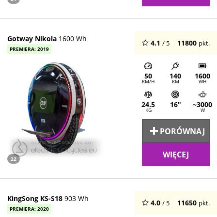
Gotway Nikola
1600 Wh
4.1
11800
/ 5
pkt.
PREMIERA: 2019
50
140
1600
KM/H
KM
WH
24.5
16"
~3000
KG
W
PORÓWNAJ
WIĘCEJ
22
KingSong KS-S18
903 Wh
4.0
11650
/ 5
pkt.
PREMIERA: 2020