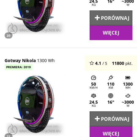
24.5
16"
~3000
KG
W
PORÓWNAJ
WIĘCEJ
20
Gotway Nikola
1300 Wh
4.1
11800
/ 5
pkt.
PREMIERA: 2019
50
110
1300
KM/H
KM
WH
24.5
16"
~3000
KG
W
PORÓWNAJ
WIĘCEJ
21