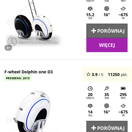
KM/H
KM
WH
15.2
16"
~675
KG
W
PORÓWNAJ
WIĘCEJ
31
F-wheel Dolphin one D3
3.9
11250
/ 5
pkt.
PREMIERA: 2015
20
35
295
KM/H
KM
WH
14
16"
~675
KG
W
PORÓWNAJ