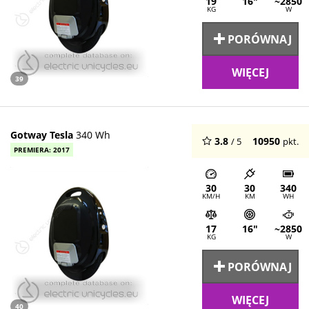
19
16"
~2850
KG
W
PORÓWNAJ
WIĘCEJ
39
Gotway Tesla
340 Wh
3.8
10950
/ 5
pkt.
PREMIERA: 2017
30
30
340
KM/H
KM
WH
17
16"
~2850
KG
W
PORÓWNAJ
WIĘCEJ
40