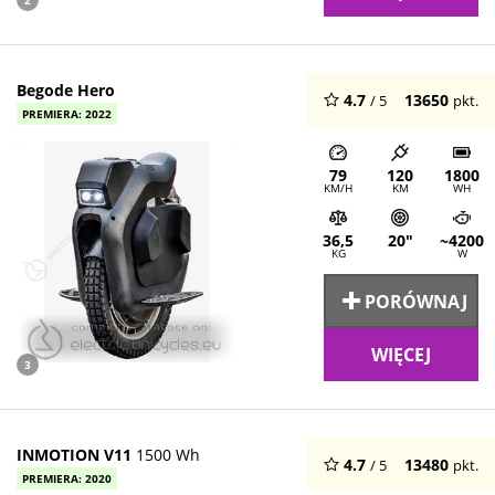
2
Begode Hero
4.7
13650
/ 5
pkt.
PREMIERA: 2022
79
120
1800
KM/H
KM
WH
36,5
20"
~4200
KG
W
PORÓWNAJ
WIĘCEJ
3
INMOTION V11
1500 Wh
4.7
13480
/ 5
pkt.
PREMIERA: 2020