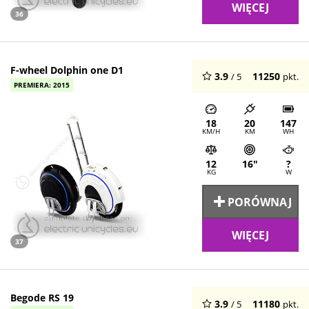
WIĘCEJ
36
F-wheel Dolphin one D1
3.9
11250
/ 5
pkt.
PREMIERA: 2015
18
20
147
KM/H
KM
WH
12
16"
?
KG
W
PORÓWNAJ
WIĘCEJ
37
Begode RS 19
3.9
11180
/ 5
pkt.