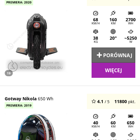
PREMIERA: 2020
68
160
2700
KM/H
KM
WH
38
20"
~5250
KG
W
PORÓWNAJ
WIĘCEJ
19
Gotway Nikola
650 Wh
4.1
11800
/ 5
pkt.
PREMIERA: 2019
40
60
650
KM/H
KM
WH