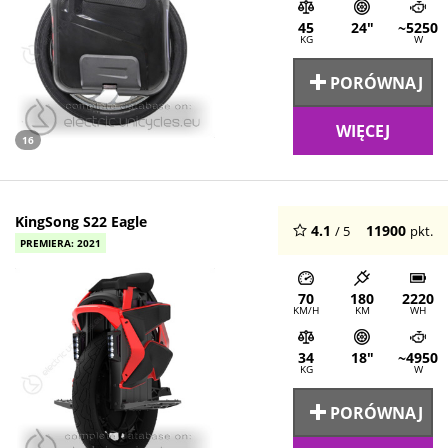
45
24"
~5250
KG
W
PORÓWNAJ
WIĘCEJ
16
KingSong S22 Eagle
4.1
11900
/ 5
pkt.
PREMIERA: 2021
70
180
2220
KM/H
KM
WH
34
18"
~4950
KG
W
PORÓWNAJ