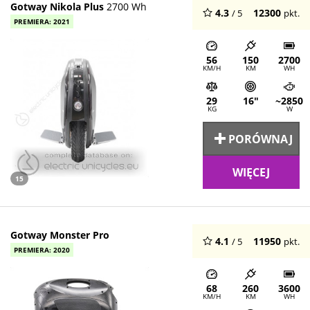
Gotway Nikola Plus
2700 Wh
4.3
12300
/ 5
pkt.
PREMIERA: 2021
56
150
2700
KM/H
KM
WH
29
16"
~2850
KG
W
PORÓWNAJ
WIĘCEJ
15
Gotway Monster Pro
4.1
11950
/ 5
pkt.
PREMIERA: 2020
68
260
3600
KM/H
KM
WH