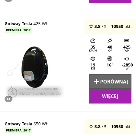
Gotway Tesla
425 Wh
3.8
10950
/ 5
pkt.
PREMIERA: 2017
35
40
425
KM/H
KM
WH
19
16"
~2850
KG
W
PORÓWNAJ
WIĘCEJ
41
Gotway Tesla
650 Wh
3.8
10950
/ 5
pkt.
PREMIERA: 2017