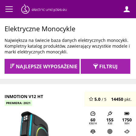
Elektryczne Monocykle
Największa na świecie baza danych elektrycznych monocykli.
Kompletny katalog produktów, zawierający wszystkie modele i
marki elektrycznych monocykli.
NAJLEPSZE WYPOSAŻENIE
FILTRUJ
INMOTION V12 HT
5.0
14450
/ 5
pkt.
PREMIERA: 2021
60
155
1750
KM/H
KM
WH