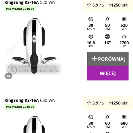
KingSong KS-16A
520 Wh
3.9
11250
/ 5
pkt.
PREMIERA: 2016-01
30
50
520
KM/H
KM
WH
16.8
16"
2700
KG
W
PORÓWNAJ
WIĘCEJ
34
KingSong KS-16A
680 Wh
3.9
11250
/ 5
pkt.
PREMIERA: 2016-01
30
60
680
KM/H
KM
WH