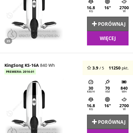
16.8
16"
2700
KG
W
PORÓWNAJ
WIĘCEJ
35
KingSong KS-16A
840 Wh
3.9
11250
/ 5
pkt.
PREMIERA: 2016-01
30
70
840
KM/H
KM
WH
16.8
16"
2700
KG
W
PORÓWNAJ