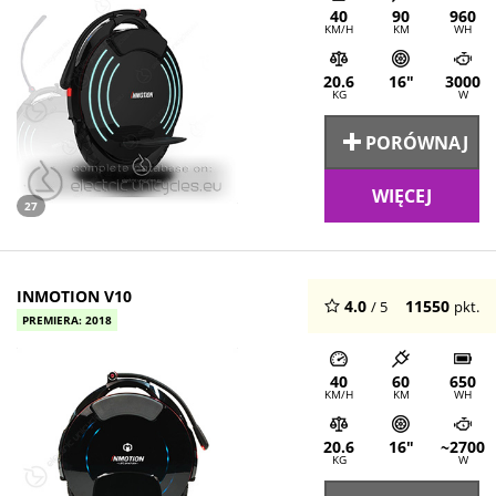
40
90
960
KM/H
KM
WH
20.6
16"
3000
KG
W
PORÓWNAJ
WIĘCEJ
27
INMOTION V10
4.0
11550
/ 5
pkt.
PREMIERA: 2018
40
60
650
KM/H
KM
WH
20.6
16"
~2700
KG
W