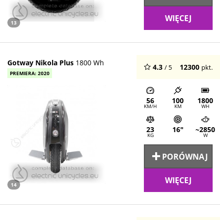
WIĘCEJ
13
Gotway Nikola Plus
1800 Wh
4.3
12300
/ 5
pkt.
PREMIERA: 2020
56
100
1800
KM/H
KM
WH
23
16"
~2850
KG
W
PORÓWNAJ
WIĘCEJ
14