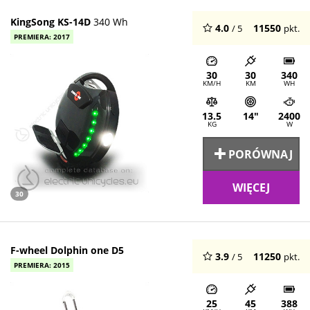
KingSong KS-14D
340 Wh
4.0
11550
/ 5
pkt.
PREMIERA: 2017
30
30
340
KM/H
KM
WH
13.5
14"
2400
KG
W
PORÓWNAJ
WIĘCEJ
30
F-wheel Dolphin one D5
3.9
11250
/ 5
pkt.
PREMIERA: 2015
25
45
388