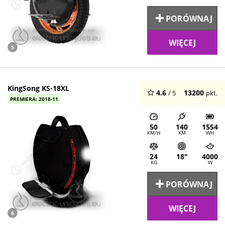
PORÓWNAJ
WIĘCEJ
5
KingSong KS-18XL
4.6
13200
/ 5
pkt.
PREMIERA: 2018-11
50
140
1554
KM/H
KM
WH
24
18"
4000
KG
W
PORÓWNAJ
WIĘCEJ
6