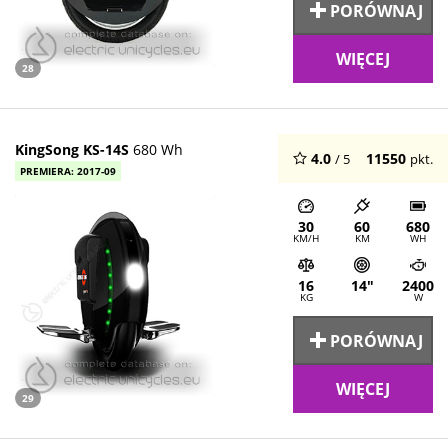
PORÓWNAJ
WIĘCEJ
28
KingSong KS-14S
680 Wh
4.0
11550
/ 5
pkt.
PREMIERA: 2017-09
30
60
680
KM/H
KM
WH
16
14"
2400
KG
W
PORÓWNAJ
WIĘCEJ
29