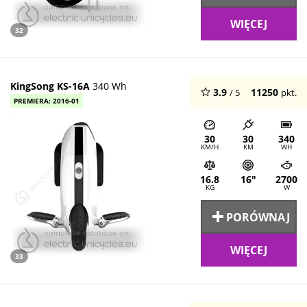
WIĘCEJ
32
KingSong KS-16A
340 Wh
3.9
11250
/ 5
pkt.
PREMIERA: 2016-01
30
30
340
KM/H
KM
WH
16.8
16"
2700
KG
W
PORÓWNAJ
WIĘCEJ
33