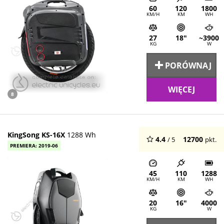
60
120
1800
KM/H
KM
WH
27
18"
~3900
KG
W
PORÓWNAJ
WIĘCEJ
8
KingSong KS-16X
1288 Wh
4.4
12700
/ 5
pkt.
PREMIERA: 2019-06
45
110
1288
KM/H
KM
WH
20
16"
4000
KG
W