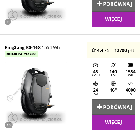
PORÓWNAJ
WIĘCEJ
9
KingSong KS-16X
1554 Wh
4.4
12700
/ 5
pkt.
PREMIERA: 2019-06
45
140
1554
KM/H
KM
WH
24
16"
4000
KG
W
PORÓWNAJ
WIĘCEJ
10