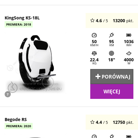
KingSong KS-18L
4.6
13200
/ 5
pkt.
PREMIERA: 2018
50
95
1036
KM/H
KM
WH
22.4
18"
4000
KG
W
PORÓWNAJ
WIĘCEJ
7
Begode RS
4.4
12750
/ 5
pkt.
PREMIERA: 2020