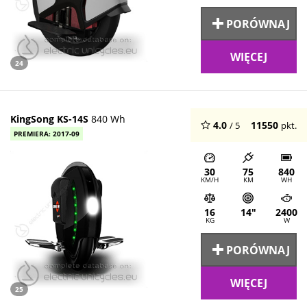
PORÓWNAJ
WIĘCEJ
24
KingSong KS-14S
840 Wh
4.0
11550
/ 5
pkt.
PREMIERA: 2017-09
30
75
840
KM/H
KM
WH
16
14"
2400
KG
W
PORÓWNAJ
WIĘCEJ
25