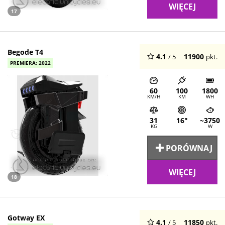
WIĘCEJ
17
Begode T4
4.1
11900
/ 5
pkt.
PREMIERA: 2022
60
100
1800
KM/H
KM
WH
31
16"
~3750
KG
W
PORÓWNAJ
WIĘCEJ
18
Gotway EX
4.1
11850
/ 5
pkt.