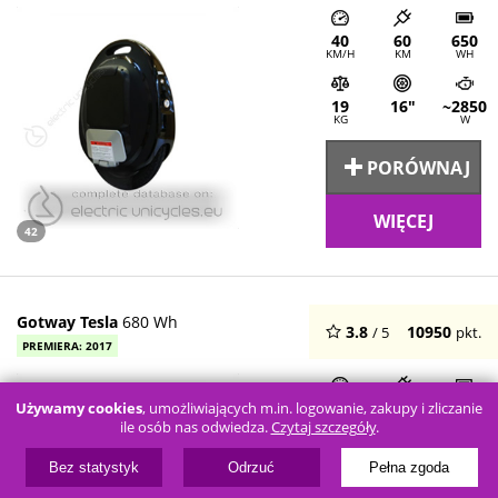
40
60
650
KM/H
KM
WH
19
16"
~2850
KG
W
PORÓWNAJ
WIĘCEJ
42
Gotway Tesla
680 Wh
3.8
10950
/ 5
pkt.
PREMIERA: 2017
40
60
680
Używamy cookies
, umożliwiających m.in. logowanie, zakupy i zliczanie
KM/H
KM
WH
ile osób nas odwiedza.
Czytaj szczegóły
.
Bez statystyk
Odrzuć
Pełna zgoda
19
16"
~2850
KG
W