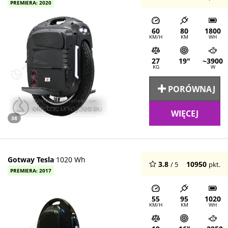
PREMIERA: 2020
60
80
1800
KM/H
KM
WH
27
19"
~3900
KG
W
PORÓWNAJ
WIĘCEJ
38
Gotway Tesla
1020 Wh
3.8
10950
/ 5
pkt.
PREMIERA: 2017
55
95
1020
KM/H
KM
WH