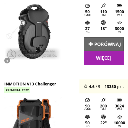
50
110
1500
KM/H
KM
WH
27
18"
3000
KG
W
PORÓWNAJ
WIĘCEJ
4
INMOTION V13 Challenger
4.6
13350
/ 5
pkt.
PREMIERA: 2022
90
200
3024
KM/H
KM
WH
50
22"
10000
KG
W