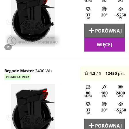
KM/H
KM
WH
37
20"
~5250
KG
W
PORÓWNAJ
WIĘCEJ
12
Begode Master
2400 Wh
4.3
12450
/ 5
pkt.
PREMIERA: 2022
80
180
2400
KM/H
KM
WH
37
20"
~5250
KG
W
PORÓWNAJ