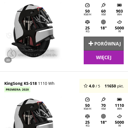
50
60
903
KM/H
KM
WH
25
18"
5000
KG
W
PORÓWNAJ
WIĘCEJ
23
KingSong KS-S18
1110 Wh
4.0
11650
/ 5
pkt.
PREMIERA: 2020
50
70
1110
KM/H
KM
WH
25
18"
5000
KG
W