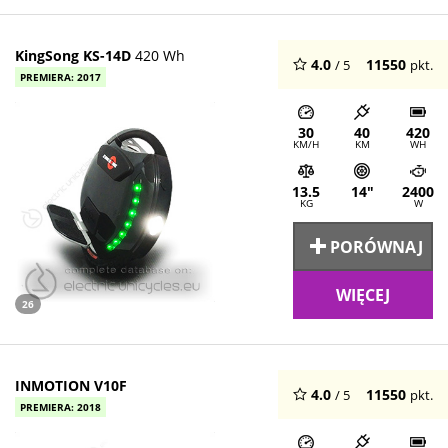
KingSong KS-14D
420 Wh
4.0
11550
/ 5
pkt.
PREMIERA: 2017
30
40
420
KM/H
KM
WH
13.5
14"
2400
KG
W
PORÓWNAJ
WIĘCEJ
26
INMOTION V10F
4.0
11550
/ 5
pkt.
PREMIERA: 2018