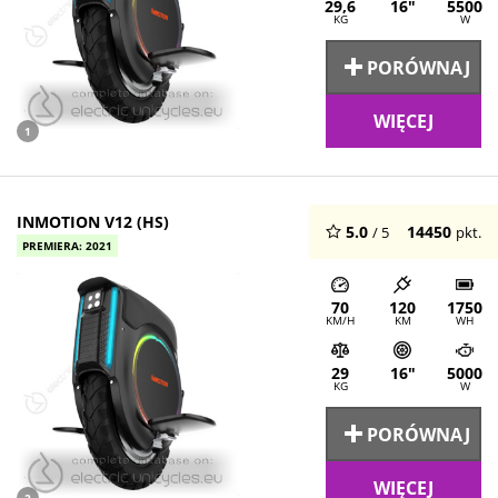
29,6
16"
5500
KG
W
PORÓWNAJ
WIĘCEJ
1
INMOTION V12 (HS)
5.0
14450
/ 5
pkt.
PREMIERA: 2021
70
120
1750
KM/H
KM
WH
29
16"
5000
KG
W
PORÓWNAJ
WIĘCEJ