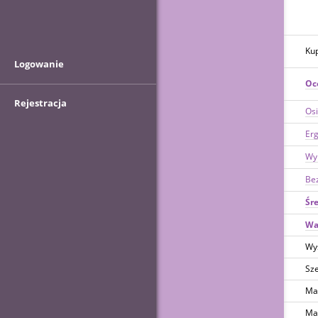
Kup
Logowanie
Oc
Rejestracja
Osi
Erg
Wy
Be
Śre
Wa
Wy
Sze
Mak
Mak