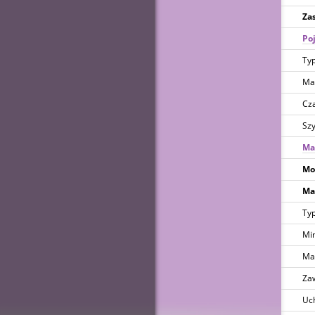
Zas
Po
Ty
Ma
Cza
Szy
Ma
Mo
Ma
Typ
Min
Mak
Zaw
Uc