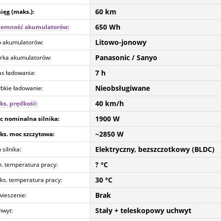
60 km
ięg (maks.):
650 Wh
jemność akumulatorów:
Litowo-jonowy
p akumulatorów:
Panasonic / Sanyo
rka akumulatorów:
7 h
s ładowania:
Nieobsługiwane
bkie ładowanie:
40 km/h
ks. prędkość:
1900 W
c nominalna silnika:
~2850 W
ks. moc szczytowa:
Elektryczny, bezszczotkowy (BLDC)
 silnika:
? °C
. temperatura pracy:
30 °C
s. temperatura pracy:
Brak
ieszenie:
Stały + teleskopowy uchwyt
hwyt: