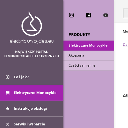
Mo
PRODUKTY
Dat
Elektryczne Monocykle
NAJWIĘKSZY PORTAL
Akcesoria
O MONOCYKLACH ELEKTRYCZNYCH
Części zamienne
Co i jak?
Elektryczne Monocykle
Zdj
Instrukcje obsługi
Serwis i wsparcie