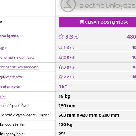
CENA I DOSTĘPNOŚĆ
:
3.3
48
ena łączna:
/ 5
1
ągi:
1.6
/ 5
1
onomia i mobilność:
2.8
/ 5
1
posażenie wbudowane:
3.8
/ 5
1
zpieczeństwo:
2.2
/ 5
16"
dnica koła:
19 kg
ga:
150 mm
sokość pedałów:
563 mm
x 420 mm
x 200 mm
rokość x Wysokość x Długość:
120 kg
s. obciążenie:
25°
s. nachylenie: