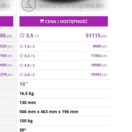
CENA I DOSTĘPNOŚĆ
005
3.5
51115
pkt.
pkt.
/ 5
0520
9660
1.5
pkt.
pkt.
/ 5
0165
11562
3.2
pkt.
pkt.
/ 5
0950
10500
3.6
pkt.
pkt.
/ 5
6370
19393
2.6
pkt.
pkt.
/ 5
16"
16.5 kg
130 mm
506 mm
x 463 mm
x 196 mm
150 kg
30°