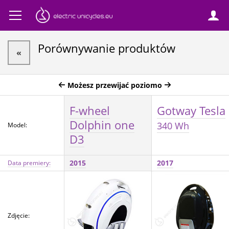
Porównywanie produktów
«
Możesz przewijać poziomo
F-wheel
Gotway Tesla
Dolphin one
340 Wh
Model:
D3
2015
2017
Data premiery:
Zdjęcie: