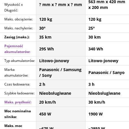
563 mm
x 420 mm
? mm
x ? mm
x ? mm
Wysokość x
x 200 mm
Długość:
120 kg
120 kg
Maks. obciążenie:
30°
25°
Maks. nachylenie:
35 km
30 km
Zasięg (maks.):
Pojemność
295 Wh
340 Wh
akumulatorów:
Litowo-jonowy
Litowo-jonowy
Typ akumulatorów:
Panasonic / Samsung
Marka
Panasonic / Sanyo
/ Sony
akumulatorów:
2 h
3 h
Czas ładowania:
Nieobsługiwane
Nieobsługiwane
Szybkie ładowanie:
20 km/h
30 km/h
Maks. prędkość:
Moc nominalna
450 W
1900 W
silnika:
Maks. moc
~675 W
~2850 W