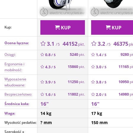
KUP
KUP
Kup:
3.1
44152
3.2
46375
Ocena łączna:
pkt.
pk
/ 5
/ 5
5240
9280
Osiągi:
0.8
1.4
pkt.
pk
/ 5
/ 5
Ergonomia i
15860
11165
4.3
3.0
pkt.
pk
/ 5
/ 5
mobilność:
Wyposażenie
11250
10950
3.9
3.8
pkt.
pk
/ 5
/ 5
wbudowane:
11802
14980
Bezpieczeństwo:
1.6
2.0
pkt.
pk
/ 5
/ 5
16"
16"
Średnica koła:
14 kg
17 kg
Waga:
? mm
150 mm
Wysokość pedałów:
Szerokość x