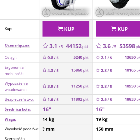
KUP
KUP
Kup:
3.1
44152
3.6
53598
Ocena łączna:
pkt.
pk
/ 5
/ 5
5240
13650
Osiągi:
0.8
2.1
pkt.
pk
/ 5
/ 5
Ergonomia i
15860
10165
4.3
2.8
pkt.
pk
/ 5
/ 5
mobilność:
Wyposażenie
11250
10950
3.9
3.8
pkt.
pk
/ 5
/ 5
wbudowane:
11802
18833
Bezpieczeństwo:
1.6
2.5
pkt.
pk
/ 5
/ 5
16"
16"
Średnica koła:
14 kg
19 kg
Waga:
? mm
150 mm
Wysokość pedałów:
Szerokość x