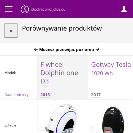
Porównywanie produktów
«
Możesz przewijać poziomo
F-wheel
Gotway Tesla
Dolphin one
1020 Wh
Model:
D3
2015
2017
Data premiery:
Zdjęcie: