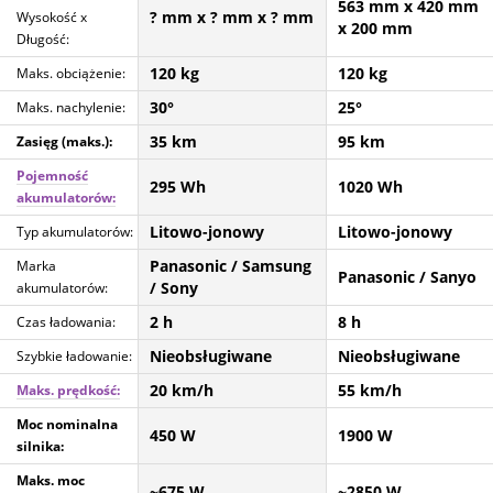
563 mm
x 420 mm
? mm
x ? mm
x ? mm
Wysokość x
x 200 mm
Długość:
120 kg
120 kg
Maks. obciążenie:
30°
25°
Maks. nachylenie:
35 km
95 km
Zasięg (maks.):
Pojemność
295 Wh
1020 Wh
akumulatorów:
Litowo-jonowy
Litowo-jonowy
Typ akumulatorów:
Panasonic / Samsung
Marka
Panasonic / Sanyo
/ Sony
akumulatorów:
2 h
8 h
Czas ładowania:
Nieobsługiwane
Nieobsługiwane
Szybkie ładowanie:
20 km/h
55 km/h
Maks. prędkość:
Moc nominalna
450 W
1900 W
silnika:
Maks. moc
~675 W
~2850 W