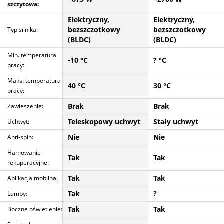
szczytowa:
Elektryczny,
Elektryczny,
bezszczotkowy
bezszczotkowy
Typ silnika:
(BLDC)
(BLDC)
Min. temperatura
-10 °C
? °C
pracy:
Maks. temperatura
40 °C
30 °C
pracy:
Brak
Brak
Zawieszenie:
Teleskopowy uchwyt
Stały uchwyt
Uchwyt:
Nie
Nie
Anti-spin:
Hamowanie
Tak
Tak
rekuperacyjne:
Tak
Tak
Aplikacja mobilna:
Tak
?
Lampy:
Tak
Tak
Boczne oświetlenie: