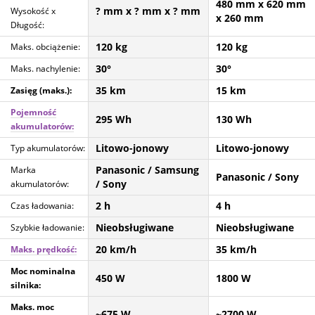
480 mm
x 620 mm
? mm
x ? mm
x ? mm
Wysokość x
x 260 mm
Długość:
120 kg
120 kg
Maks. obciążenie:
30°
30°
Maks. nachylenie:
35 km
15 km
Zasięg (maks.):
Pojemność
295 Wh
130 Wh
akumulatorów:
Litowo-jonowy
Litowo-jonowy
Typ akumulatorów:
Panasonic / Samsung
Marka
Panasonic / Sony
/ Sony
akumulatorów:
2 h
4 h
Czas ładowania:
Nieobsługiwane
Nieobsługiwane
Szybkie ładowanie:
20 km/h
35 km/h
Maks. prędkość:
Moc nominalna
450 W
1800 W
silnika:
Maks. moc
~675 W
~2700 W