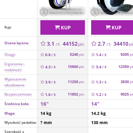
KUP
KUP
Kup:
3.1
44152
2.7
34410
Ocena łączna:
pkt.
pk
/ 5
/ 5
5240
9205
Osiągi:
0.8
1.4
pkt.
pk
/ 5
/ 5
Ergonomia i
15860
12350
4.3
3.4
pkt.
pk
/ 5
/ 5
mobilność:
Wyposażenie
11250
3830
3.9
1.3
pkt.
pk
/ 5
/ 5
wbudowane:
11802
9025
Bezpieczeństwo:
1.6
1.2
pkt.
pk
/ 5
/ 5
16"
14"
Średnica koła:
14 kg
14.2 kg
Waga:
? mm
130 mm
Wysokość pedałów:
Szerokość x