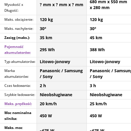
680 mm
x 550 mm
? mm
x ? mm
x ? mm
Wysokość x
x 280 mm
Długość:
120 kg
120 kg
Maks. obciążenie:
30°
30°
Maks. nachylenie:
35 km
45 km
Zasięg (maks.):
Pojemność
295 Wh
388 Wh
akumulatorów:
Litowo-jonowy
Litowo-jonowy
Typ akumulatorów:
Panasonic / Samsung
Panasonic / Samsun
Marka
/ Sony
/ Sony
akumulatorów:
2 h
3 h
Czas ładowania:
Nieobsługiwane
Nieobsługiwane
Szybkie ładowanie:
20 km/h
25 km/h
Maks. prędkość:
Moc nominalna
450 W
450 W
silnika:
Maks. moc
~675 W
~675 W