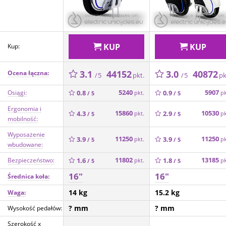
KUP
KUP
Kup:
3.1
44152
3.0
40872
Ocena łączna:
pkt.
pk
/ 5
/ 5
5240
5907
Osiągi:
0.8
0.9
pkt.
pk
/ 5
/ 5
Ergonomia i
15860
10530
4.3
2.9
pkt.
pk
/ 5
/ 5
mobilność:
Wyposażenie
11250
11250
3.9
3.9
pkt.
pk
/ 5
/ 5
wbudowane:
11802
13185
Bezpieczeństwo:
1.6
1.8
pkt.
pk
/ 5
/ 5
16"
16"
Średnica koła:
14 kg
15.2 kg
Waga:
? mm
? mm
Wysokość pedałów:
Szerokość x