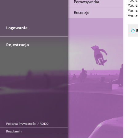
Porównywarka
You
c
You
c
Recenzje
You
c
Logowanie
Rejestracja
Polityka Prywatności / RODO
Regulamin