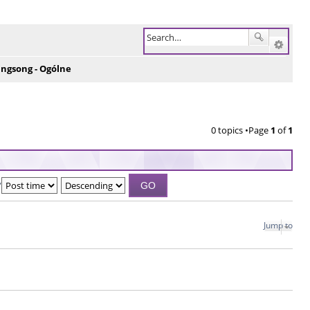
ingsong - Ogólne
0 topics •Page
1
of
1
y
Jump to