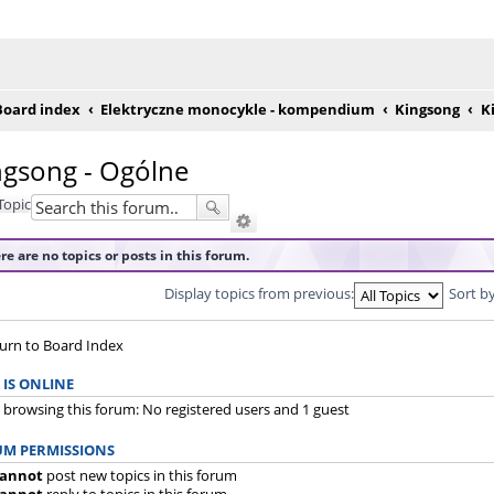
e posty
Board index
Elektryczne monocykle - kompendium
Kingsong
K
ngsong - Ogólne
Topic
re are no topics or posts in this forum.
Display topics from previous:
Sort b
urn to Board Index
IS ONLINE
 browsing this forum: No registered users and 1 guest
M PERMISSIONS
annot
post new topics in this forum
annot
reply to topics in this forum