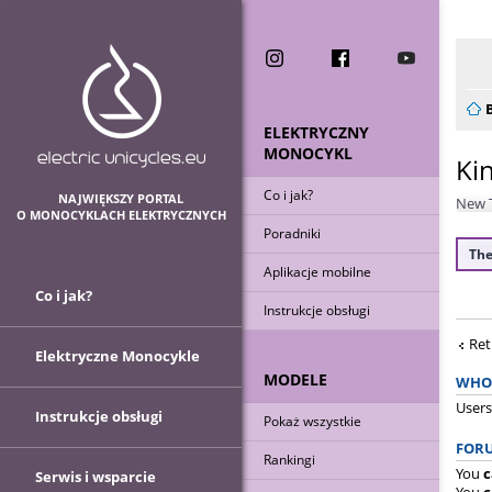
Now
ELEKTRYCZNY
MONOCYKL
Ki
Co i jak?
NAJWIĘKSZY PORTAL
New 
O MONOCYKLACH ELEKTRYCZNYCH
Poradniki
The
Aplikacje mobilne
Co i jak?
Instrukcje obsługi
Ret
Elektryczne Monocykle
MODELE
WHO 
Users
Instrukcje obsługi
Pokaż wszystkie
FORU
Rankingi
You
c
Serwis i wsparcie
You
c