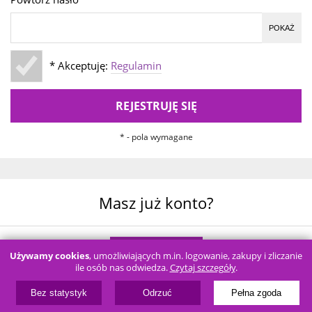
POKAŻ
* Akceptuję:
Regulamin
REJESTRUJĘ SIĘ
* - pola wymagane
Masz już konto?
LOGOWANIE
Używamy cookies
, umożliwiających m.in. logowanie, zakupy i zliczanie
ile osób nas odwiedza.
Czytaj szczegóły
.
Bez statystyk
Odrzuć
Pełna zgoda