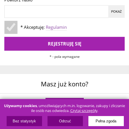
POKAŻ
* Akceptuję:
Regulamin
REJESTRUJĘ SIĘ
* - pola wymagane
Masz już konto?
LOGOWANIE
Używamy cookies
, umożliwiających m.in. logowanie, zakupy i zliczanie
ile osób nas odwiedza.
Czytaj szczegóły
.
Bez statystyk
Odrzuć
Pełna zgoda