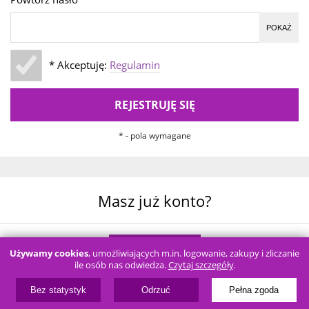
POKAŻ
* Akceptuję:
Regulamin
REJESTRUJĘ SIĘ
* - pola wymagane
Masz już konto?
LOGOWANIE
Używamy cookies
, umożliwiających m.in. logowanie, zakupy i zliczanie
ile osób nas odwiedza.
Czytaj szczegóły
.
Bez statystyk
Odrzuć
Pełna zgoda