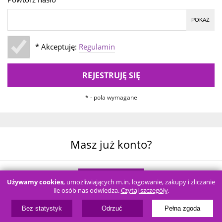
POKAŻ
* Akceptuję:
Regulamin
REJESTRUJĘ SIĘ
* - pola wymagane
Masz już konto?
LOGOWANIE
Używamy cookies
, umożliwiających m.in. logowanie, zakupy i zliczanie
ile osób nas odwiedza.
Czytaj szczegóły
.
Bez statystyk
Odrzuć
Pełna zgoda