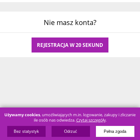
Nie masz konta?
REJESTRACJA W 20 SEKUND
Używamy cookies
, umożliwiających m.in. logowanie, zakupy i zliczanie
ile osób nas odwiedza.
Czytaj szczegóły
.
Bez statystyk
Odrzuć
Pełna zgoda