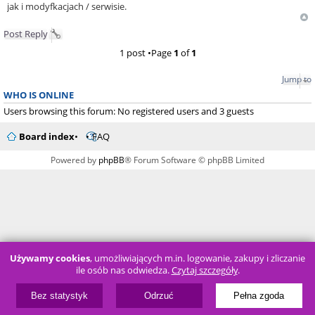
jak i modyfkacjach / serwisie.
Post Reply
1 post •Page
1
of
1
Jump to
WHO IS ONLINE
Users browsing this forum: No registered users and 3 guests
Board index
FAQ
Powered by
phpBB
® Forum Software © phpBB Limited
Używamy cookies
, umożliwiających m.in. logowanie, zakupy i zliczanie
ile osób nas odwiedza.
Czytaj szczegóły
.
Bez statystyk
Odrzuć
Pełna zgoda