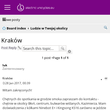
Nowe posty
Board index
Ludzie w Twojej okolicy
Kraków
Post Reply
1 post •Page
1
of
1
luk
Zainteresowany
Kraków
Quo
28 Jan 2017, 00:39
Post
Witam zakręconych!
Chętnych do spotkania w grodzie smoka zapraszam do kontaktu -
chętnie w okolicy Błoń, centrum, bulwarów wiślanych, Kazimierza. Mam
doświadczenia z kółkami Ninebot E+ i Kingsong KS16 zarówno w jeździe