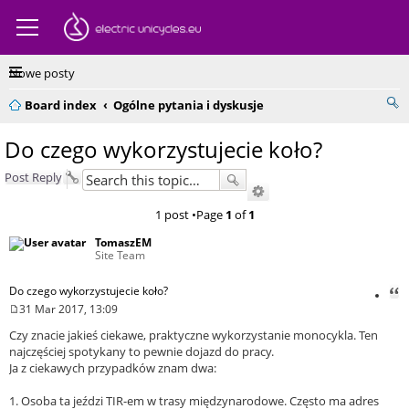
Nowe posty
Board index
Ogólne pytania i dyskusje
Do czego wykorzystujecie koło?
Post Reply
1 post •Page
1
of
1
TomaszEM
Site Team
Do czego wykorzystujecie koło?
Quo
31 Mar 2017, 13:09
Post
Czy znacie jakieś ciekawe, praktyczne wykorzystanie monocykla. Ten
najczęściej spotykany to pewnie dojazd do pracy.
Ja z ciekawych przypadków znam dwa:
1. Osoba ta jeździ TIR-em w trasy międzynarodowe. Często ma adres