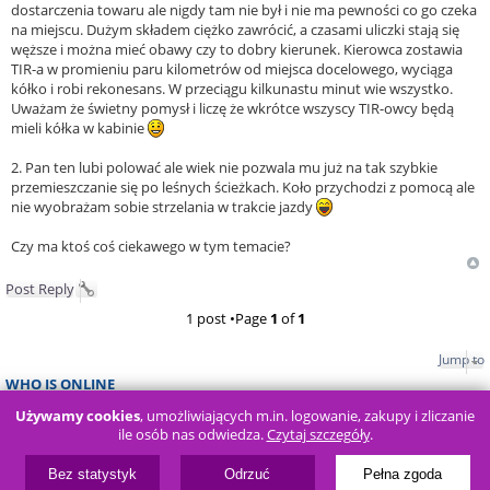
dostarczenia towaru ale nigdy tam nie był i nie ma pewności co go czeka
na miejscu. Dużym składem ciężko zawrócić, a czasami uliczki stają się
węższe i można mieć obawy czy to dobry kierunek. Kierowca zostawia
TIR-a w promieniu paru kilometrów od miejsca docelowego, wyciąga
kółko i robi rekonesans. W przeciągu kilkunastu minut wie wszystko.
Uważam że świetny pomysł i liczę że wkrótce wszyscy TIR-owcy będą
mieli kółka w kabinie
2. Pan ten lubi polować ale wiek nie pozwala mu już na tak szybkie
przemieszczanie się po leśnych ścieżkach. Koło przychodzi z pomocą ale
nie wyobrażam sobie strzelania w trakcie jazdy
Czy ma ktoś coś ciekawego w tym temacie?
Post Reply
1 post •Page
1
of
1
Jump to
WHO IS ONLINE
Users browsing this forum: No registered users and 78 guests
Używamy cookies
, umożliwiających m.in. logowanie, zakupy i zliczanie
ile osób nas odwiedza.
Czytaj szczegóły
.
Board index
FAQ
Bez statystyk
Odrzuć
Pełna zgoda
Powered by
phpBB
® Forum Software © phpBB Limited