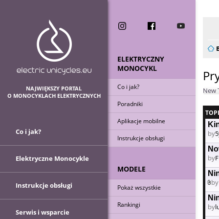
Now
ELEKTRYCZNY
MONOCYKL
Pr
Co i jak?
NAJWIĘKSZY PORTAL
New 
O MONOCYKLACH ELEKTRYCZNYCH
Poradniki
TOP
Aplikacje mobilne
Ki
Co i jak?
by
5
Instrukcje obsługi
No
by
F
Elektryczne Monocykle
MODELE
Ni
by
Instrukcje obsługi
Pokaż wszystkie
At
Ni
Rankingi
by
l
Serwis i wsparcie