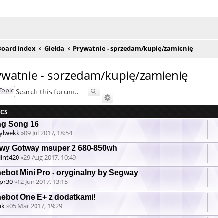
e posty
Board index
Giełda
Prywatnie - sprzedam/kupię/zamienię
ywatnie - sprzedam/kupię/zamienię
Topic
ICS
ng Song 16
ylwekk
»09 Jul 2017, 18:54
wy Gotway msuper 2 680-850wh
lint420
»29 Aug 2017, 10:49
nebot Mini Pro - oryginalny by Segway
pr30
»12 Jun 2017, 13:15
tachment(s)
nebot One E+ z dodatkami!
uk
»05 Mar 2017, 19:29