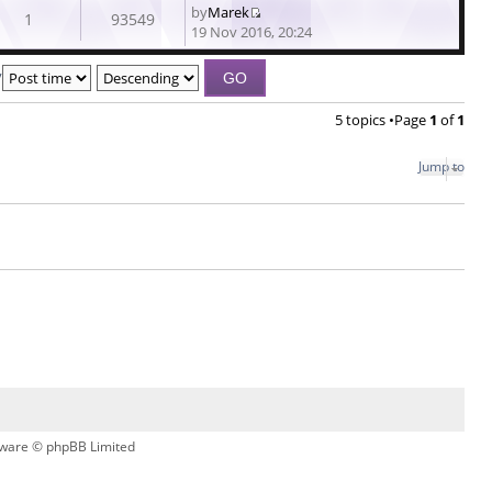
by
Marek
latest
1
93549
View
19 Nov 2016, 20:24
post
the
latest
y
post
5 topics •Page
1
of
1
Jump to
ware © phpBB Limited