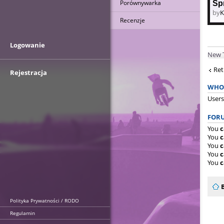
Porównywarka
Sp
by
K
Recenzje
Logowanie
New 
Ret
Rejestracja
WHO 
Users
FORU
You
c
You
c
You
c
You
c
You
c
Polityka Prywatności / RODO
Regulamin