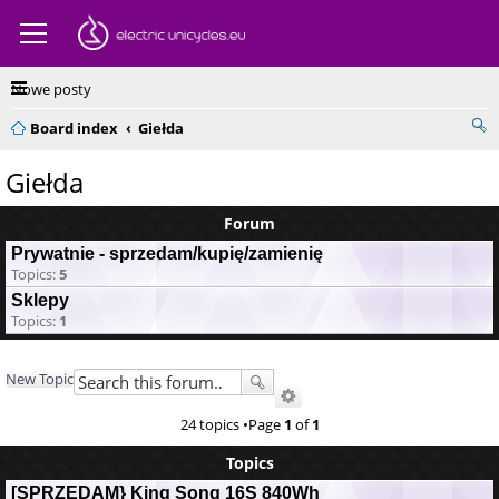
Nowe posty
Board index
Giełda
Giełda
Forum
Prywatnie - sprzedam/kupię/zamienię
Topics:
5
Sklepy
Topics:
1
New Topic
24 topics •Page
1
of
1
Topics
[SPRZEDAM} King Song 16S 840Wh