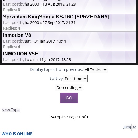
Last postby
hal2000
«
13 Aug 2018, 21:28
Replies:
3
Sprzedam KingSonga KS-16C [SPRZEDANY]
Last postby
hal2000
«
27 Sep 2017, 21:31
Replies:
4
Inmotion V8
Last postby
Bat
«
31 Jan 2017, 10:11
Replies:
4
INMOTION V5F
Last postby
Lukas
«
11 Jan 2017, 18:23
Display topics from previous:
Sort by
New Topic
24 topics •Page
1
of
1
Jump to
WHO IS ONLINE