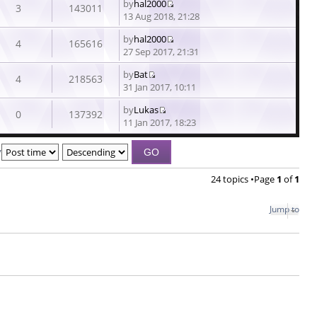
by
hal2000
3
143011
View
13 Aug 2018, 21:28
the
by
hal2000
latest
4
165616
View
27 Sep 2017, 21:31
post
the
by
Bat
latest
4
218563
View
31 Jan 2017, 10:11
post
the
by
Lukas
latest
0
137392
View
11 Jan 2017, 18:23
post
the
latest
y
post
24 topics •Page
1
of
1
Jump to