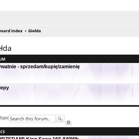
e posty
Board index
Giełda
ełda
UM
ywatnie - sprzedam/kupię/zamienię
lepy
Topic
ICS