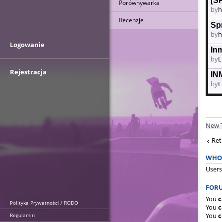
[S
Porównywarka
by
h
Recenzje
Sp
by
h
Logowanie
In
by
L
Rejestracja
IN
by
L
New 
Ret
WHO 
Users
FORU
You
c
Polityka Prywatności / RODO
You
c
You
c
Regulamin