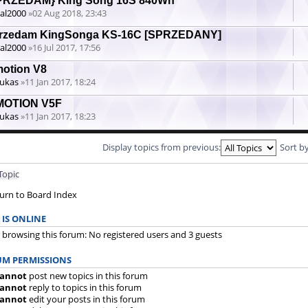
PRZEDAM} King Song 16S 840Wh
al2000
»02 Aug 2018, 23:43
rzedam KingSonga KS-16C [SPRZEDANY]
al2000
»16 Jul 2017, 17:56
motion V8
ukas
»11 Jan 2017, 18:24
MOTION V5F
ukas
»11 Jan 2017, 18:23
Display topics from previous:
Sort b
Topic
urn to Board Index
IS ONLINE
 browsing this forum: No registered users and 3 guests
M PERMISSIONS
annot
post new topics in this forum
annot
reply to topics in this forum
annot
edit your posts in this forum