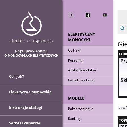
Now
ELEKTRYCZNY
MONOCYKL
Gi
Co i jak?
NAJWIĘKSZY PORTAL
FOR
O MONOCYKLACH ELEKTRYCZNYCH
Poradniki
Pr
Aplikacje mobilne
Co i jak?
Sk
Instrukcje obsługi
Elektryczne Monocykle
MODELE
Instrukcje obsługi
New 
Pokaż wszystkie
Rankingi
TOP
Serwis i wsparcie