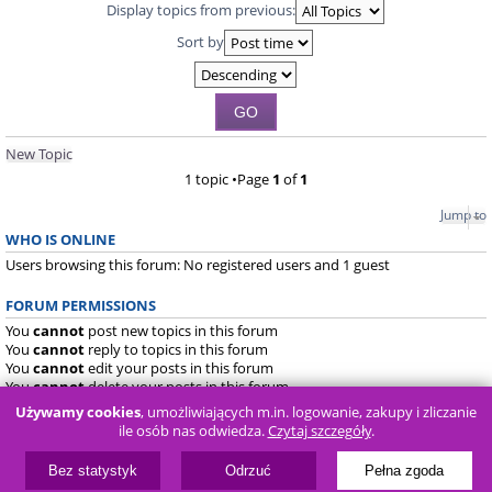
Display topics from previous:
Sort by
New Topic
1 topic •Page
1
of
1
Jump to
WHO IS ONLINE
Users browsing this forum: No registered users and 1 guest
FORUM PERMISSIONS
You
cannot
post new topics in this forum
You
cannot
reply to topics in this forum
You
cannot
edit your posts in this forum
You
cannot
delete your posts in this forum
You
cannot
post attachments in this forum
Używamy cookies
, umożliwiających m.in. logowanie, zakupy i zliczanie
ile osób nas odwiedza.
Czytaj szczegóły
.
Board index
FAQ
Bez statystyk
Odrzuć
Pełna zgoda
Powered by
phpBB
® Forum Software © phpBB Limited