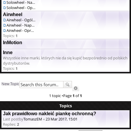
Solowheel - Naprawa / serwis
Solowheel - Oprogramowanie
Airwheel
Airwheel - Ogólne
Airwheel - Naprawa / serwis
Airwheel - Oprogramowanie
Topics:
1
InMotion
Inne
Wszystkie inne marki, których nie da się kupić bezpośrednio od polskich
dystrybutorów.
Topics:
1
New Topic
1 topic •Page
1
of
1
Topics
Jak prawidłowo nakleić piankę ochronną?
Last postby
TomaszEM
«
23 Mar 2017, 15:01
Replies:
2