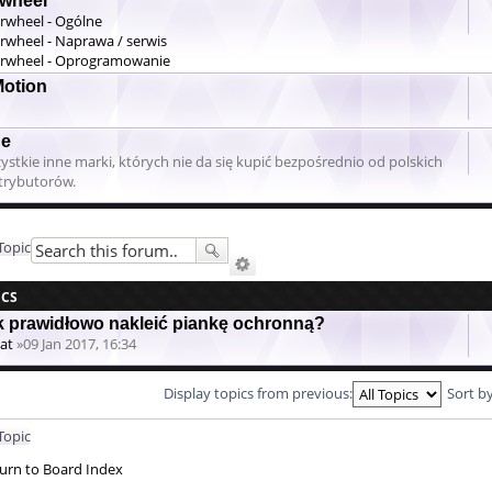
rwheel
irwheel - Ogólne
irwheel - Naprawa / serwis
irwheel - Oprogramowanie
Motion
ne
ystkie inne marki, których nie da się kupić bezpośrednio od polskich
trybutorów.
Topic
ICS
k prawidłowo nakleić piankę ochronną?
at
»09 Jan 2017, 16:34
Display topics from previous:
Sort b
Topic
urn to Board Index