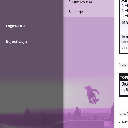
Ai
Porównywarka
A
A
Recenzje
A
In
Logowanie
In
Rejestracja
Wsz
dys
New 
TOP
Ja
by
B
New 
Ret