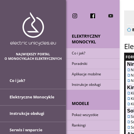
Now
ELEKTRYCZNY
MONOCYKL
El
Co i jak?
NAJWIĘKSZY PORTAL
FOR
O MONOCYKLACH ELEKTRYCZNYCH
Poradniki
Ni
N
Aplikacje mobilne
N
Co i jak?
N
Instrukcje obsługi
Ki
K
Elektryczne Monocykle
K
MODELE
K
So
Instrukcje obsługi
Pokaż wszystkie
S
S
Rankingi
S
Serwis i wsparcie