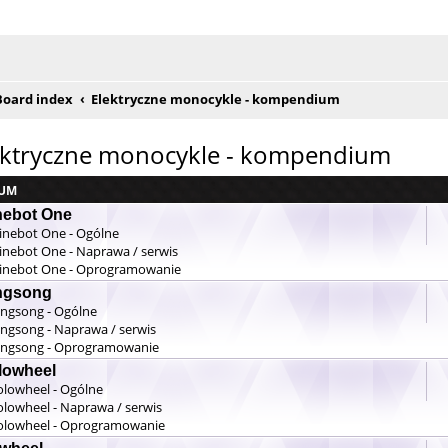
e posty
Board index
Elektryczne monocykle - kompendium
ektryczne monocykle - kompendium
UM
nebot One
inebot One - Ogólne
inebot One - Naprawa / serwis
inebot One - Oprogramowanie
ngsong
ingsong - Ogólne
ingsong - Naprawa / serwis
ingsong - Oprogramowanie
lowheel
olowheel - Ogólne
olowheel - Naprawa / serwis
olowheel - Oprogramowanie