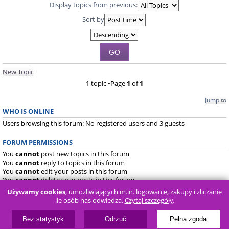
Display topics from previous:
Sort by
New Topic
1 topic •Page
1
of
1
Jump to
WHO IS ONLINE
Users browsing this forum: No registered users and 3 guests
FORUM PERMISSIONS
You
cannot
post new topics in this forum
You
cannot
reply to topics in this forum
You
cannot
edit your posts in this forum
You
cannot
delete your posts in this forum
You
cannot
post attachments in this forum
Używamy cookies
, umożliwiających m.in. logowanie, zakupy i zliczanie
ile osób nas odwiedza.
Czytaj szczegóły
.
Board index
FAQ
Bez statystyk
Odrzuć
Pełna zgoda
Powered by
phpBB
® Forum Software © phpBB Limited