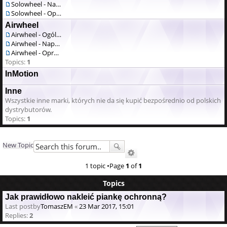
Solowheel - Naprawa / serwis
Solowheel - Oprogramowanie
Airwheel
Airwheel - Ogólne
Airwheel - Naprawa / serwis
Airwheel - Oprogramowanie
Topics:
1
InMotion
Inne
Wszystkie inne marki, których nie da się kupić bezpośrednio od polskich
dystrybutorów.
Topics:
1
New Topic
1 topic •Page
1
of
1
Topics
Jak prawidłowo nakleić piankę ochronną?
Last postby
TomaszEM
«
23 Mar 2017, 15:01
Replies:
2