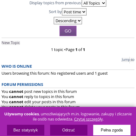
Display topics from previous:
Sort by
New Topic
1 topic •Page
1
of
1
Jump to
WHO IS ONLINE
Users browsing this forum: No registered users and 1 guest
FORUM PERMISSIONS
You
cannot
post new topics in this forum
You
cannot
reply to topics in this forum
You
cannot
edit your posts in this forum
You
cannot
delete your posts in this forum
You
cannot
post attachments in this forum
Używamy cookies
, umożliwiających m.in. logowanie, zakupy i zliczanie
ile osób nas odwiedza.
Czytaj szczegóły
.
Board index
FAQ
Bez statystyk
Odrzuć
Pełna zgoda
Powered by
phpBB
® Forum Software © phpBB Limited