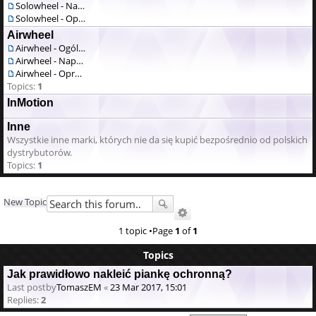
Solowheel - Naprawa / serwis
Solowheel - Oprogramowanie
Airwheel
Airwheel - Ogólne
Airwheel - Naprawa / serwis
Airwheel - Oprogramowanie
Topics:
1
InMotion
Inne
Wszystkie inne marki, których nie da się kupić bezpośrednio od polskich
dystrybutorów.
Topics:
1
New Topic
1 topic •Page
1
of
1
Topics
Jak prawidłowo nakleić piankę ochronną?
Last postby
TomaszEM
«
23 Mar 2017, 15:01
Replies:
2