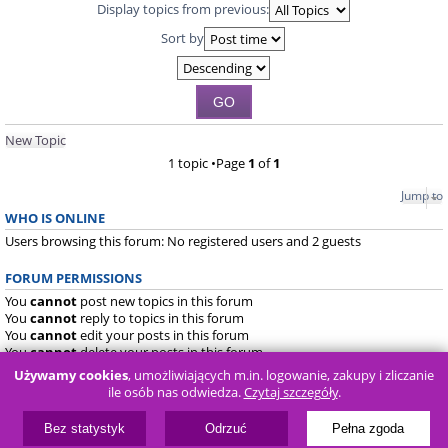
Display topics from previous:
Sort by
New Topic
1 topic •Page
1
of
1
Jump to
WHO IS ONLINE
Users browsing this forum: No registered users and 2 guests
FORUM PERMISSIONS
You
cannot
post new topics in this forum
You
cannot
reply to topics in this forum
You
cannot
edit your posts in this forum
You
cannot
delete your posts in this forum
You
cannot
post attachments in this forum
Używamy cookies
, umożliwiających m.in. logowanie, zakupy i zliczanie
ile osób nas odwiedza.
Czytaj szczegóły
.
Board index
FAQ
Bez statystyk
Odrzuć
Pełna zgoda
Powered by
phpBB
® Forum Software © phpBB Limited