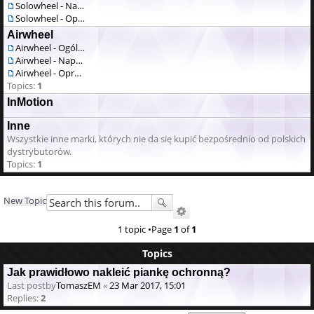
Solowheel - Naprawa / serwis
Solowheel - Oprogramowanie
Airwheel
Airwheel - Ogólne
Airwheel - Naprawa / serwis
Airwheel - Oprogramowanie
Topics:
1
InMotion
Inne
Wszystkie inne marki, których nie da się kupić bezpośrednio od polskich
dystrybutorów.
Topics:
1
New Topic
1 topic •Page
1
of
1
Topics
Jak prawidłowo nakleić piankę ochronną?
Last postby
TomaszEM
«
23 Mar 2017, 15:01
Replies:
2