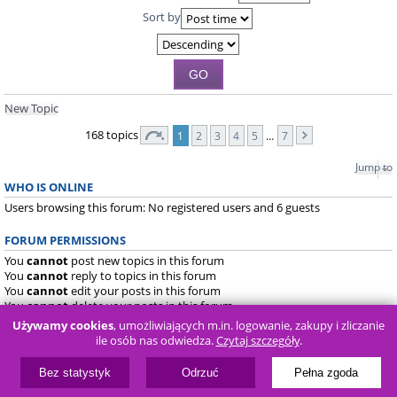
Sort by
New Topic
168 topics
1
2
3
4
5
…
7
Jump to
WHO IS ONLINE
Users browsing this forum: No registered users and 6 guests
FORUM PERMISSIONS
You
cannot
post new topics in this forum
You
cannot
reply to topics in this forum
You
cannot
edit your posts in this forum
You
cannot
delete your posts in this forum
You
cannot
post attachments in this forum
Używamy cookies
, umożliwiających m.in. logowanie, zakupy i zliczanie
ile osób nas odwiedza.
Czytaj szczegóły
.
Board index
FAQ
Bez statystyk
Odrzuć
Pełna zgoda
Powered by
phpBB
® Forum Software © phpBB Limited