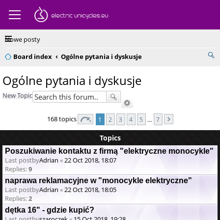
Nowe posty
Board index
Ogólne pytania i dyskusje
Ogólne pytania i dyskusje
New Topic
168 topics
1
2
3
4
5
…
7
Topics
Poszukiwanie kontaktu z firmą "elektryczne monocykle"
Last postby
Adrian
«
22 Oct 2018, 18:07
Replies:
9
naprawa reklamacyjne w "monocykle elektryczne"
Last postby
Adrian
«
22 Oct 2018, 18:05
Replies:
2
dętka 16" - gdzie kupić?
Last postby
szaroczek
«
15 Oct 2018, 19:28