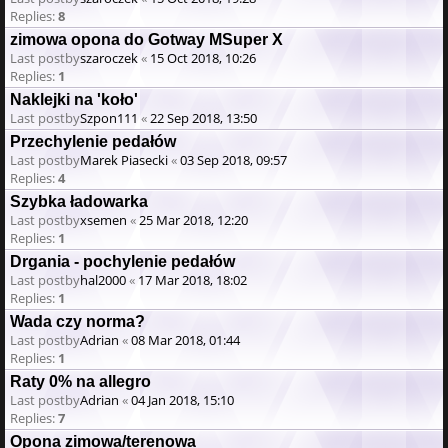
Replies:
8
zimowa opona do Gotway MSuper X
Last postby
szaroczek
«
15 Oct 2018, 10:26
Replies:
1
Naklejki na 'koło'
Last postby
Szpon111
«
22 Sep 2018, 13:50
Przechylenie pedałów
Last postby
Marek Piasecki
«
03 Sep 2018, 09:57
Replies:
4
Szybka ładowarka
Last postby
xsemen
«
25 Mar 2018, 12:20
Replies:
1
Drgania - pochylenie pedałów
Last postby
hal2000
«
17 Mar 2018, 18:02
Replies:
1
Wada czy norma?
Last postby
Adrian
«
08 Mar 2018, 01:44
Replies:
1
Raty 0% na allegro
Last postby
Adrian
«
04 Jan 2018, 15:10
Replies:
7
Opona zimowa/terenowa