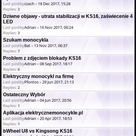
Last postby
czach
«
18 Dec 2017, 15:28
Replies:
2
Dziwne objawy - utrata stabilizacji w KS16, zaświecenie 4
LED
Last postby
Adrian
«
16 Nov 2017, 00:24
Replies:
3
Szukam monocykla
Last postby
Bat
«
13 Nov 2017, 06:37
Replies:
7
Problem z zdjęciem blokady KS16
Last postby
Adrian
«
08 Sep 2017, 18:17
Replies:
6
Elektryczny monocykl na firmę
Last postby
Pfontos
«
29 Jun 2017, 21:13
Replies:
2
Ostateczny Wybór
Last postby
Adrian
«
04 Jun 2017, 20:56
Replies:
1
Aplikacja elektrycznemonocykle.pl
Last postby
Adrian
«
20 Apr 2017, 18:53
Replies:
1
bWheel U8 vs Kingsong KS16