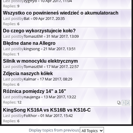
Last postby
zygfryd
«
10 Apr 2017, 11:04
Replies:
9
Wszystko co powinieneś wiedzieć o akumulatorach
Last postby
Bat
«
09 Apr 2017, 20:35
Replies:
6
Do czego wykorzystujecie koło?
Last postby
TomaszEM
«
31 Mar 2017, 13:09
Błędne dane na Allegro
Last postby
kingsong
«
21 Mar 2017, 13:51
Replies:
1
Silnik w monocyklu elektrycznym
Last postby
TomaszEM
«
17 Mar 2017, 22:57
Zdjęcia naszych kółek
Last postby
Kalmar
«
17 Mar 2017, 08:29
Replies:
6
Różnica pomiędzy 14" a 16"
Last postby
naujenga
«
13 Mar 2017, 13:22
Replies:
12
1
2
KingSong KS16A vs KS16B vs KS16-C
Last postby
Folthor
«
01 Mar 2017, 15:42
Replies:
6
Display topics from previous: