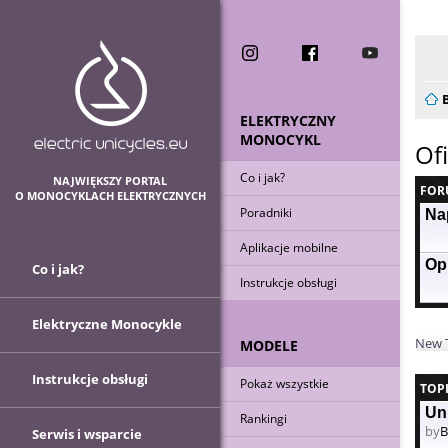
Now
ELEKTRYCZNY
MONOCYKL
Of
Co i jak?
NAJWIĘKSZY PORTAL
FOR
O MONOCYKLACH ELEKTRYCZNYCH
Poradniki
Na
Aplikacje mobilne
Op
Co i jak?
Instrukcje obsługi
Elektryczne Monocykle
New 
MODELE
Instrukcje obsługi
Pokaż wszystkie
TOP
Un
Rankingi
by
B
Serwis i wsparcie