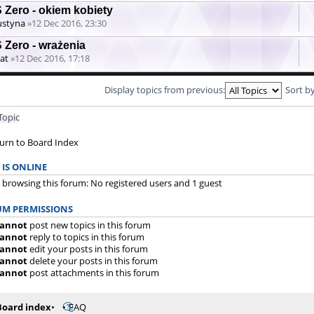
 Zero - okiem kobiety
ustyna
»12 Dec 2016, 23:30
 Zero - wrażenia
at
»12 Dec 2016, 17:18
Display topics from previous:
Sort b
Topic
urn to Board Index
IS ONLINE
 browsing this forum: No registered users and 1 guest
M PERMISSIONS
annot
post new topics in this forum
annot
reply to topics in this forum
annot
edit your posts in this forum
annot
delete your posts in this forum
annot
post attachments in this forum
Board index
FAQ