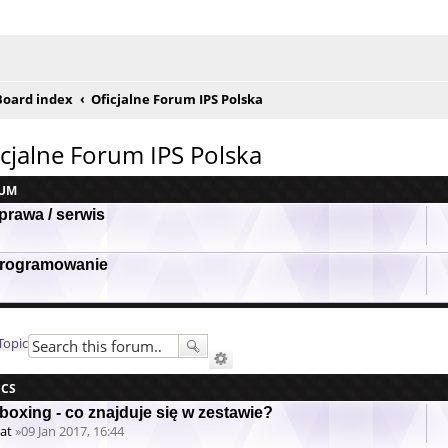
e posty
Board index
Oficjalne Forum IPS Polska
icjalne Forum IPS Polska
UM
prawa / serwis
rogramowanie
Topic
ICS
boxing - co znajduje się w zestawie?
at
»09 Jan 2017, 16:44