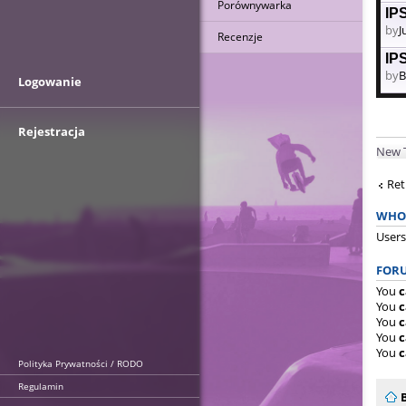
Porównywarka
IPS
by
J
Recenzje
IPS
by
B
Logowanie
Rejestracja
New 
Ret
WHO 
Users
FORU
You
c
You
c
You
c
You
c
You
c
Polityka Prywatności / RODO
Regulamin