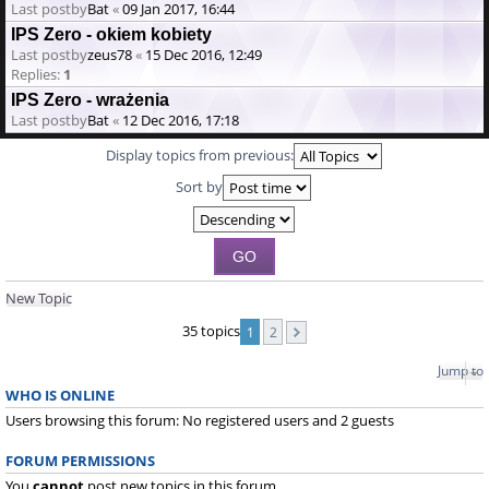
Last postby
Bat
«
09 Jan 2017, 16:44
IPS Zero - okiem kobiety
Last postby
zeus78
«
15 Dec 2016, 12:49
Replies:
1
IPS Zero - wrażenia
Last postby
Bat
«
12 Dec 2016, 17:18
Display topics from previous:
Sort by
New Topic
35 topics
1
2
Jump to
WHO IS ONLINE
Users browsing this forum: No registered users and 2 guests
FORUM PERMISSIONS
You
cannot
post new topics in this forum