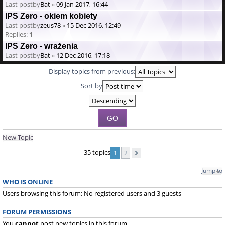
Last postby
Bat
«
09 Jan 2017, 16:44
IPS Zero - okiem kobiety
Last postby
zeus78
«
15 Dec 2016, 12:49
Replies:
1
IPS Zero - wrażenia
Last postby
Bat
«
12 Dec 2016, 17:18
Display topics from previous:
Sort by
New Topic
35 topics
1
2
Jump to
WHO IS ONLINE
Users browsing this forum: No registered users and 3 guests
FORUM PERMISSIONS
You
cannot
post new topics in this forum