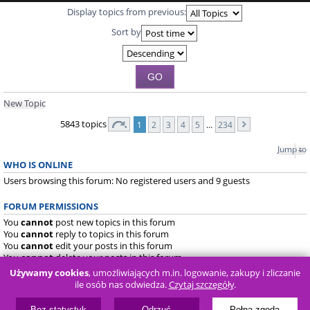
Display topics from previous:
Sort by
New Topic
5843 topics
1
2
3
4
5
…
234
Jump to
WHO IS ONLINE
Users browsing this forum: No registered users and 9 guests
FORUM PERMISSIONS
You
cannot
post new topics in this forum
You
cannot
reply to topics in this forum
You
cannot
edit your posts in this forum
You
cannot
delete your posts in this forum
You
cannot
post attachments in this forum
Używamy cookies
, umożliwiających m.in. logowanie, zakupy i zliczanie
ile osób nas odwiedza.
Czytaj szczegóły
.
Board index
FAQ
Bez statystyk
Odrzuć
Pełna zgoda