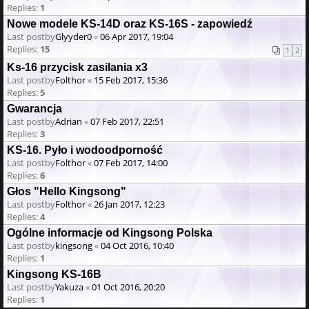
Replies:
1
Nowe modele KS-14D oraz KS-16S - zapowiedź
Last postby
Glyyder0
«
06 Apr 2017, 19:04
Replies:
15
1
2
Ks-16 przycisk zasilania x3
Last postby
Folthor
«
15 Feb 2017, 15:36
Replies:
5
Gwarancja
Last postby
Adrian
«
07 Feb 2017, 22:51
Replies:
3
KS-16. Pyło i wodoodporność
Last postby
Folthor
«
07 Feb 2017, 14:00
Replies:
6
Głos "Hello Kingsong"
Last postby
Folthor
«
26 Jan 2017, 12:23
Replies:
4
Ogólne informacje od Kingsong Polska
Last postby
kingsong
«
04 Oct 2016, 10:40
Replies:
1
Kingsong KS-16B
Last postby
Yakuza
«
01 Oct 2016, 20:20
Replies:
1