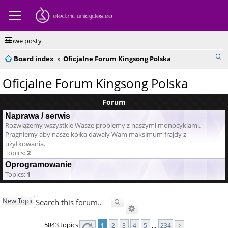
Nowe posty
Board index
Oficjalne Forum Kingsong Polska
Oficjalne Forum Kingsong Polska
Forum
Naprawa / serwis
Rozwiążemy wszystkie Wasze problemy z naszymi monocyklami.
Pragniemy aby nasze kółka dawały Wam maksimum frajdy z
użytkowania.
Topics:
2
Oprogramowanie
Topics:
1
New Topic
5843 topics
1
2
3
4
5
…
234