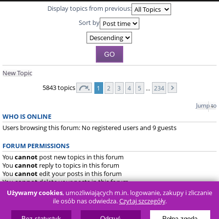
Display topics from previous:
Sort by
New Topic
5843 topics
1
2
3
4
5
…
234
Jump to
WHO IS ONLINE
Users browsing this forum: No registered users and 9 guests
FORUM PERMISSIONS
You
cannot
post new topics in this forum
You
cannot
reply to topics in this forum
You
cannot
edit your posts in this forum
You
cannot
delete your posts in this forum
You
cannot
post attachments in this forum
Używamy cookies
, umożliwiających m.in. logowanie, zakupy i zliczanie
ile osób nas odwiedza.
Czytaj szczegóły
.
Board index
FAQ
Bez statystyk
Odrzuć
Pełna zgoda