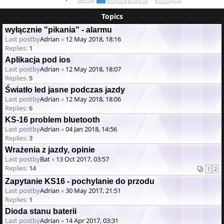
Topics
wyłącznie "pikania" - alarmu
Last postby
Adrian
«
12 May 2018, 18:16
Replies:
1
Aplikacja pod ios
Last postby
Adrian
«
12 May 2018, 18:07
Replies:
5
Światło led jasne podczas jazdy
Last postby
Adrian
«
12 May 2018, 18:06
Replies:
6
KS-16 problem bluetooth
Last postby
Adrian
«
04 Jan 2018, 14:56
Replies:
3
Wrażenia z jazdy, opinie
Last postby
Bat
«
13 Oct 2017, 03:57
Replies:
14
1
2
Zapytanie KS16 - pochylanie do przodu
Last postby
Adrian
«
30 May 2017, 21:51
Replies:
1
Dioda stanu baterii
Last postby
Adrian
«
14 Apr 2017, 03:31