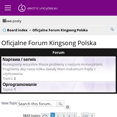
Nowe posty
Board index
Oficjalne Forum Kingsong Polska
Oficjalne Forum Kingsong Polska
Forum
Naprawa / serwis
Rozwiążemy wszystkie Wasze problemy z naszymi monocyklami.
Pragniemy aby nasze kółka dawały Wam maksimum frajdy z
użytkowania.
Topics:
2
Oprogramowanie
Topics:
1
New Topic
5843 topics
1
2
3
4
5
…
234