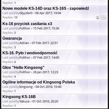
Replies:
1
Nowe modele KS-14D oraz KS-16S - zapowiedź
Last postby
Glyyder0
«
06 Apr 2017, 19:04
Replies:
15
1
2
Ks-16 przycisk zasilania x3
Last postby
Folthor
«
15 Feb 2017, 15:36
Replies:
5
Gwarancja
Last postby
Adrian
«
07 Feb 2017, 22:51
Replies:
3
KS-16. Pyło i wodoodporność
Last postby
Folthor
«
07 Feb 2017, 14:00
Replies:
6
Głos "Hello Kingsong"
Last postby
Folthor
«
26 Jan 2017, 12:23
Replies:
4
Ogólne informacje od Kingsong Polska
Last postby
kingsong
«
04 Oct 2016, 10:40
Replies:
1
Kingsong KS-16B
Last postby
Yakuza
«
01 Oct 2016, 20:20
Replies:
1