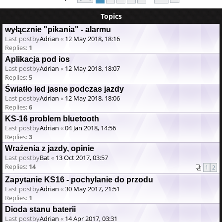
Topics
wyłącznie "pikania" - alarmu
Last postby
Adrian
«
12 May 2018, 18:16
Replies:
1
Aplikacja pod ios
Last postby
Adrian
«
12 May 2018, 18:07
Replies:
5
Światło led jasne podczas jazdy
Last postby
Adrian
«
12 May 2018, 18:06
Replies:
6
KS-16 problem bluetooth
Last postby
Adrian
«
04 Jan 2018, 14:56
Replies:
3
Wrażenia z jazdy, opinie
Last postby
Bat
«
13 Oct 2017, 03:57
Replies:
14
1
2
Zapytanie KS16 - pochylanie do przodu
Last postby
Adrian
«
30 May 2017, 21:51
Replies:
1
Dioda stanu baterii
Last postby
Adrian
«
14 Apr 2017, 03:31