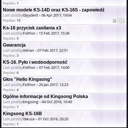
Replies:
1
Nowe modele KS-14D oraz KS-16S - zapowiedź
Last postby
Glyyder0
«
06 Apr 2017, 19:04
Replies:
15
1
2
Ks-16 przycisk zasilania x3
Last postby
Folthor
«
15 Feb 2017, 15:36
Replies:
5
Gwarancja
Last postby
Adrian
«
07 Feb 2017, 22:51
Replies:
3
KS-16. Pyło i wodoodporność
Last postby
Folthor
«
07 Feb 2017, 14:00
Replies:
6
Głos "Hello Kingsong"
Last postby
Folthor
«
26 Jan 2017, 12:23
Replies:
4
Ogólne informacje od Kingsong Polska
Last postby
kingsong
«
04 Oct 2016, 10:40
Replies:
1
Kingsong KS-16B
Last postby
Yakuza
«
01 Oct 2016, 20:20
Replies:
1