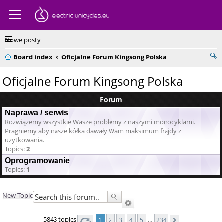
Nowe posty
Board index
Oficjalne Forum Kingsong Polska
Oficjalne Forum Kingsong Polska
Forum
Naprawa / serwis
Rozwiążemy wszystkie Wasze problemy z naszymi monocyklami.
Pragniemy aby nasze kółka dawały Wam maksimum frajdy z
użytkowania.
Topics:
2
Oprogramowanie
Topics:
1
New Topic
5843 topics
1
2
3
4
5
…
234