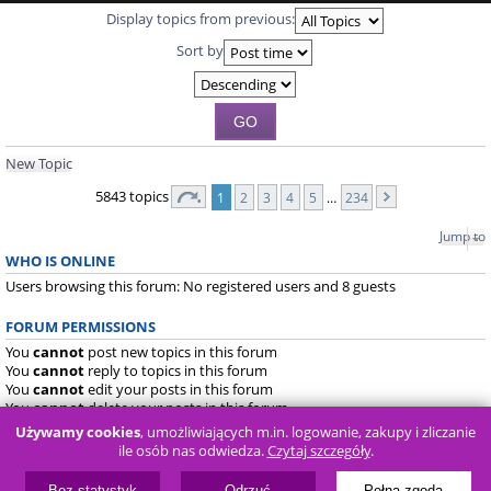
Display topics from previous:
Sort by
New Topic
5843 topics
1
2
3
4
5
…
234
Jump to
WHO IS ONLINE
Users browsing this forum: No registered users and 8 guests
FORUM PERMISSIONS
You
cannot
post new topics in this forum
You
cannot
reply to topics in this forum
You
cannot
edit your posts in this forum
You
cannot
delete your posts in this forum
You
cannot
post attachments in this forum
Używamy cookies
, umożliwiających m.in. logowanie, zakupy i zliczanie
ile osób nas odwiedza.
Czytaj szczegóły
.
Board index
FAQ
Bez statystyk
Odrzuć
Pełna zgoda