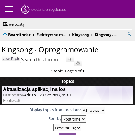
Nowe posty
Board index
Elektryczne monocykle - kompendium
Kingsong
Kingsong - Oprogramowanie
Kingsong - Oprogramowanie
New Topic
1 topic •Page
1
of
1
Topics
Aktualizacja aplikacji na ios
Last postby
Adrian
«
20 Oct 2017, 15:01
Replies:
5
Display topics from previous:
Sort by