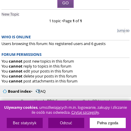
New Topic
1 topic •Page
1
of
1
Jump to
WHO IS ONLINE
Users browsing this forum: No registered users and 6 guests
FORUM PERMISSIONS
You
cannot
post new topics in this forum
You
cannot
reply to topics in this forum
You
cannot
edit your posts in this forum
You
cannot
delete your posts in this forum
You
cannot
post attachments in this forum
Board index
FAQ
Powered by
phpBB
® Forum Software © phpBB Limited
Używamy cookies
, umożliwiających m.in. logowanie, zakupy i zliczanie
ile osób nas odwiedza.
Czytaj szczegóły
.
Bez statystyk
Odrzuć
Pełna zgoda