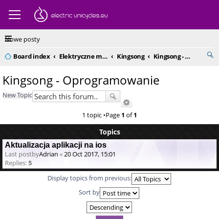
Nowe posty
Board index
Elektryczne monocykle - kompendium
Kingsong
Kingsong - Oprogramowanie
Kingsong - Oprogramowanie
New Topic
1 topic •Page
1
of
1
Topics
Aktualizacja aplikacji na ios
Last postby
Adrian
«
20 Oct 2017, 15:01
Replies:
5
Display topics from previous:
Sort by