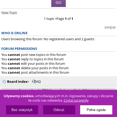
New Topic
1 topic •Page
1
of
1
Jump to
WHO IS ONLINE
Users browsing this forum: No registered users and 2 guests
FORUM PERMISSIONS
You
cannot
post new topics in this forum
You
cannot
reply to topics in this forum
You
cannot
edit your posts in this forum
You
cannot
delete your posts in this forum
You
cannot
post attachments in this forum
Board index
FAQ
Powered by
phpBB
® Forum Software © phpBB Limited
Używamy cookies
, umożliwiających m.in. logowanie, zakupy i zliczanie
ile osób nas odwiedza.
Czytaj szczegóły
.
Bez statystyk
Odrzuć
Pełna zgoda