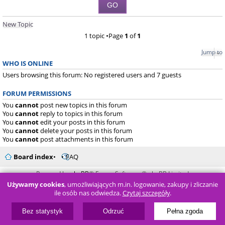
New Topic
1 topic •Page
1
of
1
Jump to
WHO IS ONLINE
Users browsing this forum: No registered users and 7 guests
FORUM PERMISSIONS
You
cannot
post new topics in this forum
You
cannot
reply to topics in this forum
You
cannot
edit your posts in this forum
You
cannot
delete your posts in this forum
You
cannot
post attachments in this forum
Board index
FAQ
Powered by
phpBB
® Forum Software © phpBB Limited
Używamy cookies
, umożliwiających m.in. logowanie, zakupy i zliczanie
ile osób nas odwiedza.
Czytaj szczegóły
.
Bez statystyk
Odrzuć
Pełna zgoda