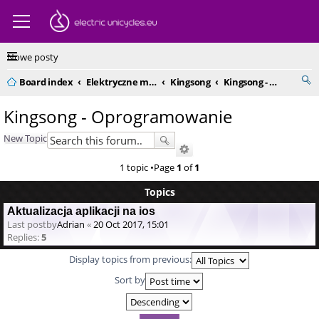
Nowe posty
Board index
Elektryczne monocykle - kompendium
Kingsong
Kingsong - Oprogramowanie
Kingsong - Oprogramowanie
New Topic
1 topic •Page
1
of
1
Topics
Aktualizacja aplikacji na ios
Last postby
Adrian
«
20 Oct 2017, 15:01
Replies:
5
Display topics from previous:
Sort by