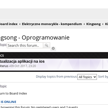
e posty
Board index
Elektryczne monocykle - kompendium
Kingsong
K
ngsong - Oprogramowanie
Topic
ICS
ualizacja aplikacji na ios
iterus
»09 Oct 2017, 23:20
Display topics from previous:
Sort b
Topic
urn to Board Index
IS ONLINE
 browsing this forum: No registered users and 2 guests