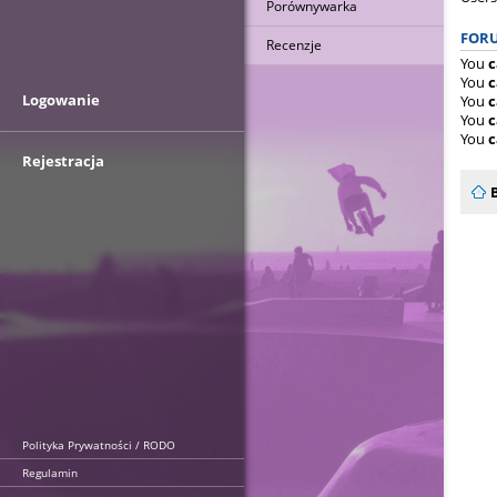
Porównywarka
FORU
Recenzje
You
c
You
c
Logowanie
You
c
You
c
You
c
Rejestracja
Polityka Prywatności / RODO
Regulamin