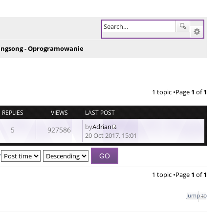
ingsong - Oprogramowanie
1 topic •Page
1
of
1
REPLIES
VIEWS
LAST POST
by
Adrian
5
927586
View
20 Oct 2017, 15:01
the
latest
y
post
1 topic •Page
1
of
1
Jump to