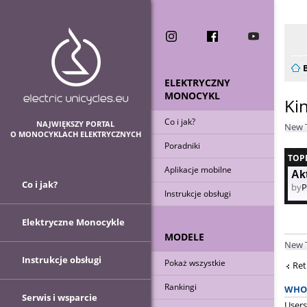
Now
ELEKTRYCZNY
MONOCYKL
Ki
Co i jak?
NAJWIĘKSZY PORTAL
New 
O MONOCYKLACH ELEKTRYCZNYCH
Poradniki
TOP
Aplikacje mobilne
Akt
Co i jak?
by
P
Instrukcje obsługi
Elektryczne Monocykle
MODELE
New 
Instrukcje obsługi
Pokaż wszystkie
Ret
Rankingi
WHO 
Serwis i wsparcie
Users