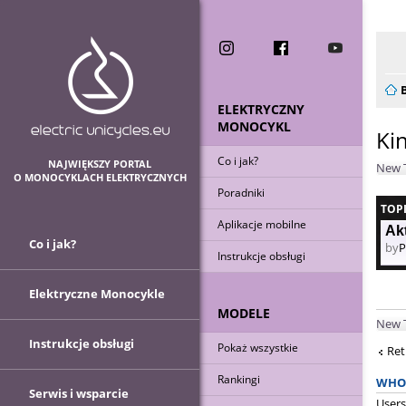
Now
ELEKTRYCZNY
MONOCYKL
Ki
Co i jak?
NAJWIĘKSZY PORTAL
New 
O MONOCYKLACH ELEKTRYCZNYCH
Poradniki
TOP
Aplikacje mobilne
Akt
Co i jak?
by
P
Instrukcje obsługi
Elektryczne Monocykle
MODELE
New 
Instrukcje obsługi
Pokaż wszystkie
Ret
Rankingi
WHO 
Serwis i wsparcie
Users