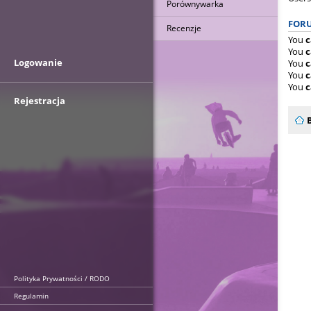
Porównywarka
FORU
Recenzje
You
c
You
c
Logowanie
You
c
You
c
You
c
Rejestracja
Polityka Prywatności / RODO
Regulamin