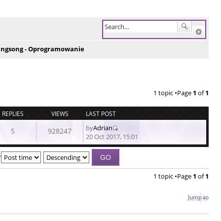
ingsong - Oprogramowanie
1 topic •Page
1
of
1
REPLIES
VIEWS
LAST POST
by
Adrian
5
928247
View
20 Oct 2017, 15:01
the
latest
y
post
1 topic •Page
1
of
1
Jump to