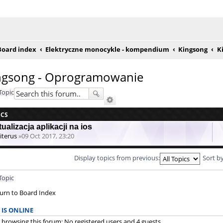
e posty
Board index
Elektryczne monocykle - kompendium
Kingsong
K
ngsong - Oprogramowanie
Topic
ICS
ualizacja aplikacji na ios
iterus
»09 Oct 2017, 23:20
Display topics from previous:
Sort b
Topic
urn to Board Index
IS ONLINE
 browsing this forum: No registered users and 4 guests