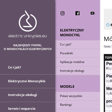
Now
ELEKTRYCZNY
MONOCYKL
Mó
Co i jak?
NAJWIĘKSZY PORTAL
New 
O MONOCYKLACH ELEKTRYCZNYCH
Poradniki
TOP
Aplikacje mobilne
Pe
Co i jak?
by
Instrukcje obsługi
At
Pi
by
B
Elektryczne Monocykle
MODELE
Mo
by
b
Instrukcje obsługi
Pokaż wszystkie
pr
Rankingi
by
r
Serwis i wsparcie