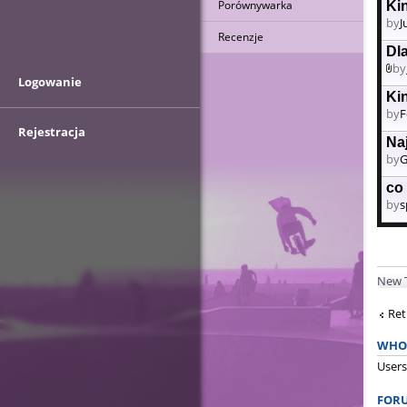
Porównywarka
Ki
by
J
Recenzje
Dl
by
At
Logowanie
Ki
by
F
Rejestracja
Na
by
G
co
by
s
New 
Ret
WHO 
Users
FORU