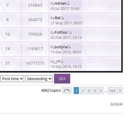
by
Adrian
latest
7
316843
View
03 Jul 2017, 10:49
post
the
by
Bat
latest
8
364073
View
27 May 2017, 06:07
post
the
by
Folthor
latest
16
799026
View
02 Feb 2017, 23:13
post
the
by
Justyna
latest
14
1169617
View
13 Dec 2016, 00:01
post
the
by
_r1
latest
37
16777215
View
14 Sep 2016, 10:15
post
the
latest
y
post
4092 topics
1
2
3
4
5
…
164
Jump to