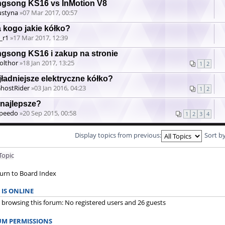
ngsong KS16 vs InMotion V8
ustyna
»07 Mar 2017, 00:57
a kogo jakie kółko?
_r1
»17 Mar 2017, 12:39
tachment(s)
ngsong KS16 i zakup na stronie
olthor
»18 Jan 2017, 13:25
1
2
jładniejsze elektryczne kółko?
hostRider
»03 Jan 2016, 04:23
1
2
 najlepsze?
peedo
»20 Sep 2015, 00:58
1
2
3
4
Display topics from previous:
Sort b
Topic
urn to Board Index
IS ONLINE
 browsing this forum: No registered users and 26 guests
M PERMISSIONS