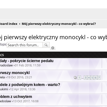
e posty
Board index
Mój pierwszy elektryczny monocykl - co wybrać?
j pierwszy elektryczny monocykl - co wy
Topic
ICS
dały - pokrycie ścierne pedału
radoslaw
»01 Feb 2018, 11:59
tachment(s)
erwszy monocykl
iela
»19 Oct 2016, 23:21
1
…
3
4
5
6
7
dele z podwójnym kołem - warto?
ukimi
»12 Apr 2018, 13:36
oblem z uchwytem
adoslaw
»13 Oct 2017, 16:08