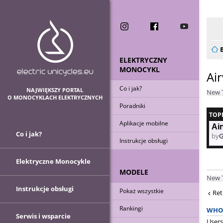
Now
ELEKTRYCZNY
MONOCYKL
Ai
Co i jak?
NAJWIĘKSZY PORTAL
New 
O MONOCYKLACH ELEKTRYCZNYCH
Poradniki
TOP
Aplikacje mobilne
Air
Co i jak?
by
Instrukcje obsługi
Elektryczne Monocykle
MODELE
New 
Instrukcje obsługi
Pokaż wszystkie
Ret
Rankingi
WHO 
Serwis i wsparcie
Users