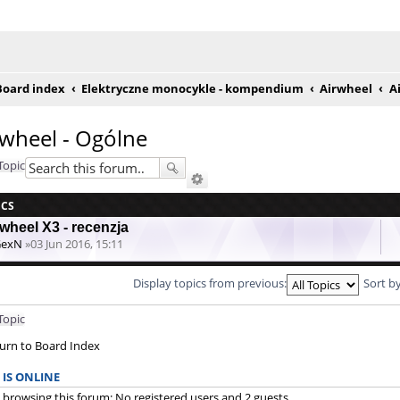
e posty
Board index
Elektryczne monocykle - kompendium
Airwheel
A
rwheel - Ogólne
Topic
ICS
wheel X3 - recenzja
GexN
»03 Jun 2016, 15:11
Display topics from previous:
Sort b
Topic
urn to Board Index
IS ONLINE
 browsing this forum: No registered users and 2 guests