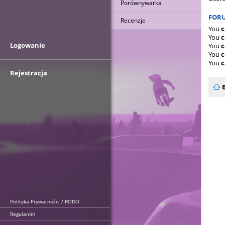
Porównywarka
FORU
Recenzje
You
c
You
c
Logowanie
You
c
You
c
You
c
Rejestracja
Polityka Prywatności / RODO
Regulamin