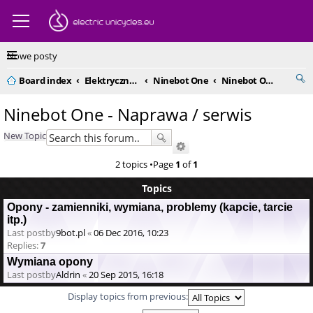
Nowe posty
Board index
Elektryczne monocykle - kompendium
Ninebot One
Ninebot One - Naprawa / serwis
Ninebot One - Naprawa / serwis
New Topic
2 topics •Page
1
of
1
Topics
Opony - zamienniki, wymiana, problemy (kapcie, tarcie
itp.)
Last postby
9bot.pl
«
06 Dec 2016, 10:23
Replies:
7
Wymiana opony
Last postby
Aldrin
«
20 Sep 2015, 16:18
Display topics from previous: