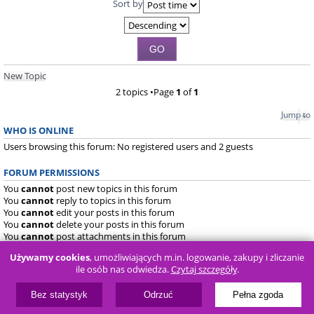
Sort by
New Topic
2 topics •Page
1
of
1
Jump to
WHO IS ONLINE
Users browsing this forum: No registered users and 2 guests
FORUM PERMISSIONS
You
cannot
post new topics in this forum
You
cannot
reply to topics in this forum
You
cannot
edit your posts in this forum
You
cannot
delete your posts in this forum
You
cannot
post attachments in this forum
Używamy cookies
, umożliwiających m.in. logowanie, zakupy i zliczanie
Board index
FAQ
ile osób nas odwiedza.
Czytaj szczegóły
.
Powered by
phpBB
® Forum Software © phpBB Limited
Bez statystyk
Odrzuć
Pełna zgoda