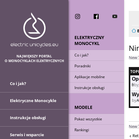
Now
ELEKTRYCZNY
MONOCYKL
Ni
Co i jak?
NAJWIĘKSZY PORTAL
New 
O MONOCYKLACH ELEKTRYCZNYCH
Poradniki
TOP
Aplikacje mobilne
Opo
Co i jak?
by
Instrukcje obsługi
At
Wy
by
A
Elektryczne Monocykle
MODELE
Instrukcje obsługi
Pokaż wszystkie
New 
Rankingi
Serwis i wsparcie
Ret