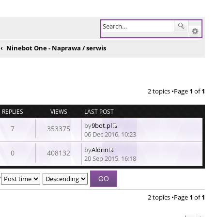
Ninebot One - Naprawa / serwis
2 topics •Page
1
of
1
REPLIES
VIEWS
LAST POST
by
9bot.pl
7
353375
View
06 Dec 2016, 10:23
the
by
Aldrin
latest
0
408132
View
20 Sep 2015, 16:18
post
the
latest
y
post
2 topics •Page
1
of
1