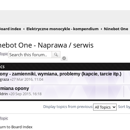
e posty
Board index
Elektryczne monocykle - kompendium
Ninebot One
nebot One - Naprawa / serwis
Topic
ICS
ny - zamienniki, wymiana, problemy (kapcie, tarcie itp.)
graza
»27 Mar 2016, 11:04
tachment(s)
miana opony
ldrin
»20 Sep 2015, 16:18
Display topics from previous:
Sort b
Topic
urn to Board Index