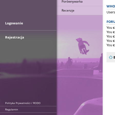
Porównywarka
WHO 
Recenzje
Users
FORU
Logowanie
You
c
You
c
You
c
Rejestracja
You
c
You
c
Polityka Prywatności / RODO
Regulamin