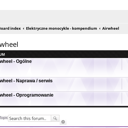
e posty
Board index
Elektryczne monocykle - kompendium
Airwheel
rwheel
UM
rwheel - Ogólne
wheel - Naprawa / serwis
rwheel - Oprogramowanie
Topic