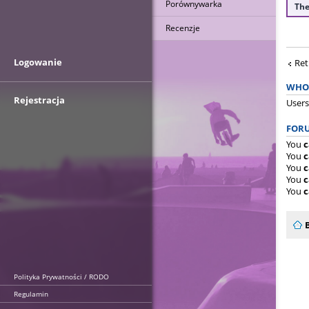
Porównywarka
The
Recenzje
Logowanie
Ret
WHO 
Rejestracja
Users
FORU
You
c
You
c
You
c
You
c
You
c
Polityka Prywatności / RODO
Regulamin