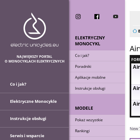
Now
ELEKTRYCZNY
MONOCYKL
Ai
Co i jak?
NAJWIĘKSZY PORTAL
FOR
O MONOCYKLACH ELEKTRYCZNYCH
Poradniki
Ai
Aplikacje mobilne
Co i jak?
Air
Instrukcje obsługi
Elektryczne Monocykle
Ai
MODELE
Instrukcje obsługi
Pokaż wszystkie
New 
Rankingi
Serwis i wsparcie