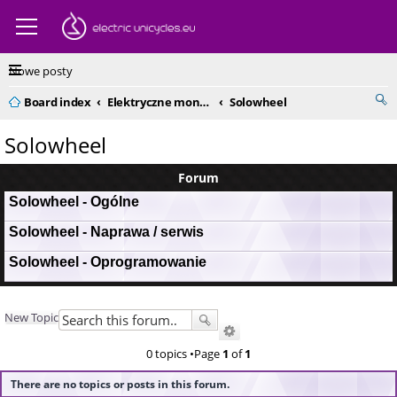
Nowe posty
Board index
Elektryczne monocykle - kompendium
Solowheel
Solowheel
Forum
Solowheel - Ogólne
Solowheel - Naprawa / serwis
Solowheel - Oprogramowanie
New Topic
0 topics •Page
1
of
1
There are no topics or posts in this forum.