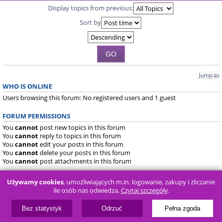
Display topics from previous:
Sort by
Jump to
WHO IS ONLINE
Users browsing this forum: No registered users and 1 guest
FORUM PERMISSIONS
You
cannot
post new topics in this forum
You
cannot
reply to topics in this forum
You
cannot
edit your posts in this forum
You
cannot
delete your posts in this forum
You
cannot
post attachments in this forum
Board index
FAQ
Używamy cookies
, umożliwiających m.in. logowanie, zakupy i zliczanie
ile osób nas odwiedza.
Czytaj szczegóły
.
Powered by
phpBB
® Forum Software © phpBB Limited
Bez statystyk
Odrzuć
Pełna zgoda