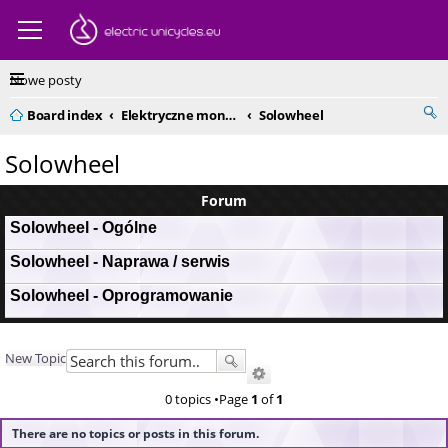
Nowe posty
Board index
Elektryczne monocykle - kompendium
Solowheel
Solowheel
Forum
Solowheel - Ogólne
Solowheel - Naprawa / serwis
Solowheel - Oprogramowanie
New Topic
0 topics •Page
1
of
1
There are no topics or posts in this forum.