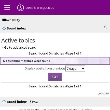
Nowe posty
Board index
Active topics
Go to advanced search
Search found 0 matches •Page
1
of
1
No suitable matches were found.
Display posts from previous
Search found 0 matches •Page
1
of
1
Jump to
Board index
FAQ
Powered by
phpBB
® Forum Software © phpBB Limited