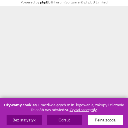
Powered by
phpBB
® Forum Software © phpBB Limited
Używamy cookies
, umożliwiających m.in. logowanie, zakupy i zliczanie
ile osób nas odwiedza.
Czytaj szczegóły
.
Bez statystyk
Odrzuć
Pełna zgoda